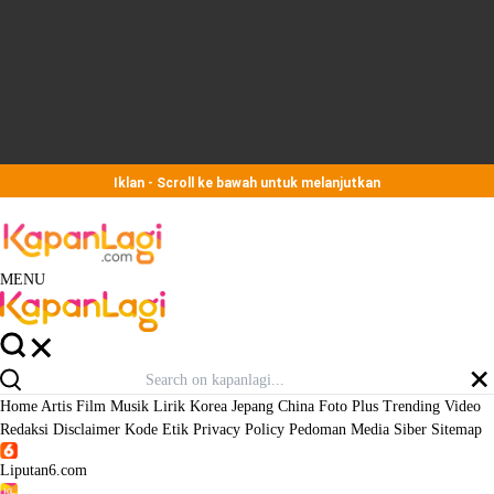
Iklan - Scroll ke bawah untuk melanjutkan
MENU
Home
Artis
Film
Musik
Lirik
Korea
Jepang
China
Foto
Plus
Trending
Video
Redaksi
Disclaimer
Kode Etik
Privacy Policy
Pedoman Media Siber
Sitemap
Liputan6.com