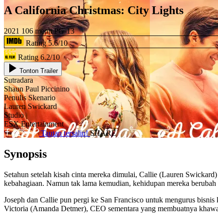
A California Christmas: City Lights
2021
106 menit
PG-13
Rating 5.6/10
Rating 6.2/10
Tonton Trailer
Sutradara
Shaun Paul Piccinino
Penulis Skenario
Lauren Swickard
Studio
ESX Entertainment
Tautan tersalin!
SHARE
Synopsis
Setahun setelah kisah cinta mereka dimulai, Callie (Lauren Swickard
kebahagiaan. Namun tak lama kemudian, kehidupan mereka berubah 
Joseph dan Callie pun pergi ke San Francisco untuk mengurus bisnis
Victoria (Amanda Detmer), CEO sementara yang membuatnya khawatir. 