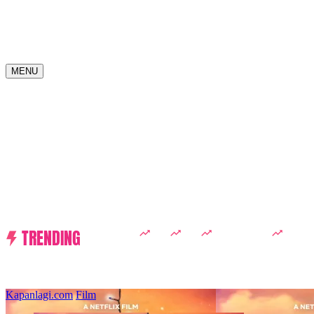
MENU
TRENDING
D ACADEMY 8
Raisa
MCU
Aaliyah Massaid
Sarwen
Kapanlagi.com
Film