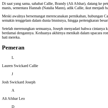
Di saat yang sama, sahabat Callie, Brandy (Ali Afshar), datang ke
manis, sementara Hannah (Natalia Mann), adik Callie, ikut menjadi bag
Meski awalnya bersemangat merencanakan pernikahan, hubungan Call
semakin tenggelam dalam dunia bisnisnya, hingga pertengkaran bes
Setelah merenungkan semuanya, Joseph menyadari bahwa cintanya kepa
berdamai dengannya. Keduanya akhirnya menikah dalam upacara roma
hati mereka.
Pemeran
L
Lauren Swickard
Callie
J
Josh Swickard
Joseph
A
Ali Afshar
Leo
D