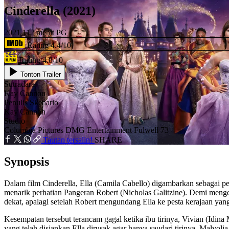
Cinderella (2021)
2021
112 menit
PG
Rating 4.4/10
Rating 4.8/10
Tonton Trailer
Sutradara
Kay Cannon
Penulis Skenario
Kay Cannon
Studio
Columbia Pictures
DMG Entertainment
Fulwell 73
Tautan tersalin!
SHARE
Synopsis
Dalam film Cinderella, Ella (Camila Cabello) digambarkan sebagai p
menarik perhatian Pangeran Robert (Nicholas Galitzine). Demi menge
dekat, apalagi setelah Robert mengundang Ella ke pesta kerajaan yan
Kesempatan tersebut terancam gagal ketika ibu tirinya, Vivian (Id
yang telah disiapkan Ella dirusak agar hanya saudari tirinya, Malvolia