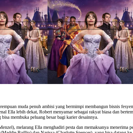
erempuan muda penuh ambisi yang bermimpi membangun bisnis fesyennya
nal Ella lebih dekat, Robert menyamar sebagai rakyat biasa dan bert
g bisa membuka peluang besar bagi karier desainnya.
ina Menzel), melarang Ella menghadiri pesta dan memaksanya menerima
 (Maddie Baillio) dan Narissa (Charlotte Spencer), yang bisa datang ke 