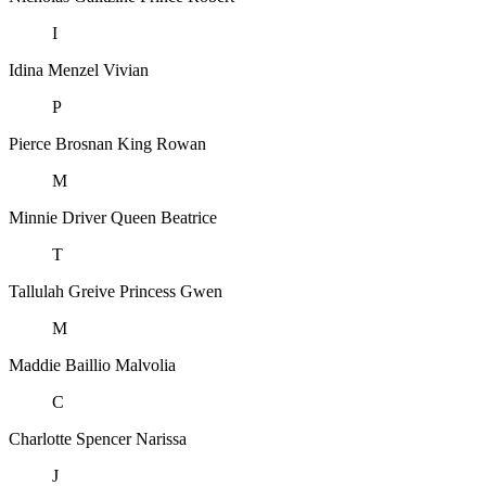
I
Idina Menzel
Vivian
P
Pierce Brosnan
King Rowan
M
Minnie Driver
Queen Beatrice
T
Tallulah Greive
Princess Gwen
M
Maddie Baillio
Malvolia
C
Charlotte Spencer
Narissa
J