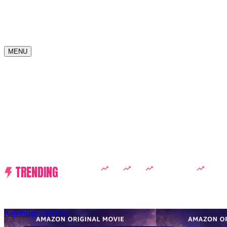
MENU
TRENDING
D ACADEMY 8
Raisa
MCU
Aaliyah Massaid
Sarwen
Kapanlagi.com
Film