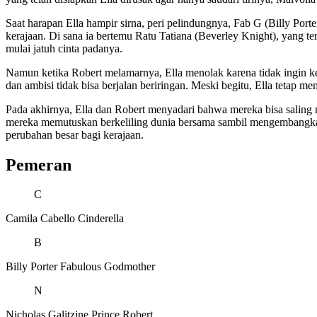
Saat harapan Ella hampir sirna, peri pelindungnya, Fab G (Billy Po
kerajaan. Di sana ia bertemu Ratu Tatiana (Beverley Knight), yang 
mulai jatuh cinta padanya.
Namun ketika Robert melamarnya, Ella menolak karena tidak ingin 
dan ambisi tidak bisa berjalan beriringan. Meski begitu, Ella tetap 
Pada akhirnya, Ella dan Robert menyadari bahwa mereka bisa salin
mereka memutuskan berkeliling dunia bersama sambil mengembangkan 
perubahan besar bagi kerajaan.
Pemeran
C
Camila Cabello
Cinderella
B
Billy Porter
Fabulous Godmother
N
Nicholas Galitzine
Prince Robert