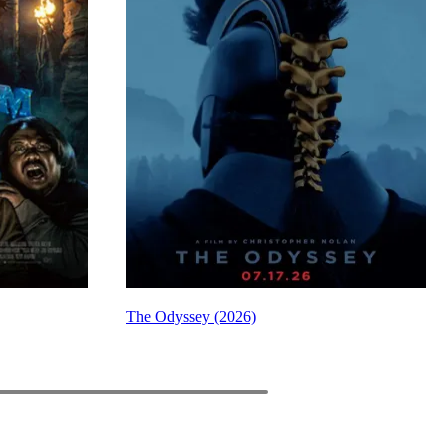
ey (2026)
Evil Dead Burn
PREV
NEXT