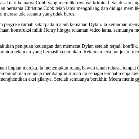
asal dari keluarga Cobb yang memiliki riwayat kriminal. Salah satu an
uan bernama Christine Cobb telah lama menghilang dan diduga memilik
i merasa ada sesuatu yang tidak beres.
m pergi ke rumah sakit pada malam kematian Dylan. Ia kemudian meny
n konstruksi milik Henry hingga rekaman video lama, semuanya meng
kukan penipuan keuangan dan memecat Dylan setelah terjadi konflik.
nonton rekaman yang berhasil ia temukan. Rekaman tersebut justru m
mah impian mereka. Ia menemukan ruang bawah tanah rahasia tempat C
embunuh dan sengaja membangun rumah itu sebagai tempat menjalanka
nghentikan aksi gilanya. Setelah semuanya berakhir, Meera meningga