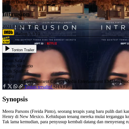
Action
Drama
Mystery
Intrusion
2021
92 menit
TV-14
Rating 5.3/10
Rating 5.8/10
Tonton Trailer
Sutradara
Adam Salky
Penulis Skenario
Chris Sparling
Studio
Sea Smoke Entertainment
Creator Media Entertainment
EMJAG Prod
Tautan tersalin!
SHARE
Synopsis
Meera Parsons (Freida Pinto), seorang terapis yang baru pulih dari
Henry di New Mexico. Kehidupan tenang mereka mulai terganggu keti
Tak lama kemudian, para penyusup kembali datang dan menyerang ru