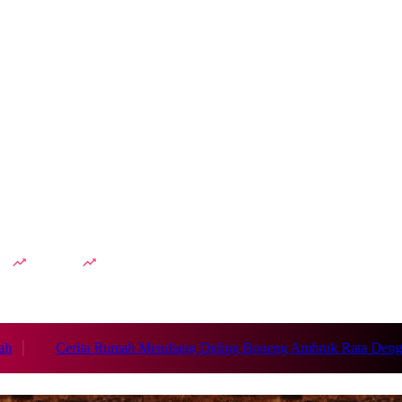
dah
Lesti Kejora
Cerita Rumah Mendiang Diding Boneng Ambruk Rata Dengan Tan