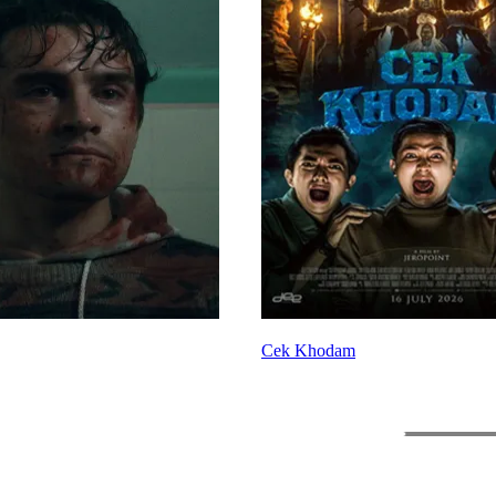
Cek Khodam
The Odyss