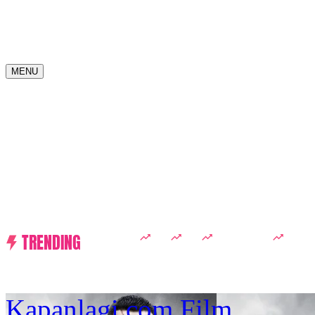
MENU
TRENDING
D ACADEMY 8
Raisa
MCU
Aaliyah Massaid
Sarwen
Kapanlagi.com
Film