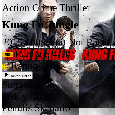
Action
Crime
Thriller
Kung Fu Jungle
2015
100 menit
Not Rated
Rating 6.4/10
Rating 7/10
Tonton Trailer
Sutradara
Teddy Chan
Penulis Skenario