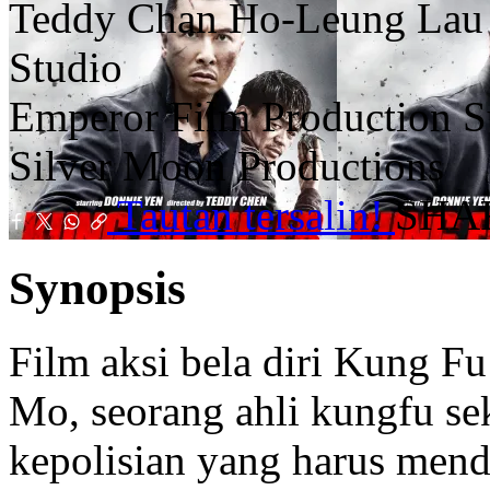
Teddy Chan
Ho-Leung Lau
Studio
Emperor Film Production
S
Silver Moon Productions
Tautan tersalin!
SHA
Synopsis
Film aksi bela diri Kung F
Mo, seorang ahli kungfu sek
kepolisian yang harus mende