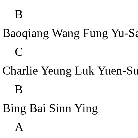
B
Baoqiang Wang
Fung Yu-S
C
Charlie Yeung
Luk Yuen-S
B
Bing Bai
Sinn Ying
A