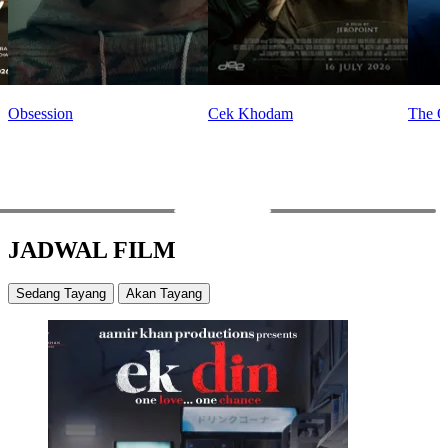
Obsession
Cek Khodam
The O
PREV
NEXT
JADWAL FILM
Sedang Tayang
Akan Tayang