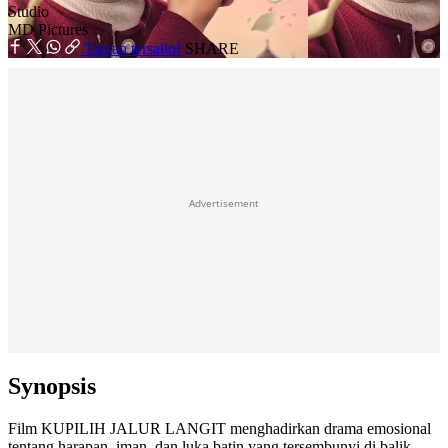
Studio
MD Pictures
Tautan tersalin!
SHARE
Advertisement
Synopsis
Film KUPILIH JALUR LANGIT menghadirkan drama emosional
tentang harapan, iman, dan luka batin yang tersembunyi di balik