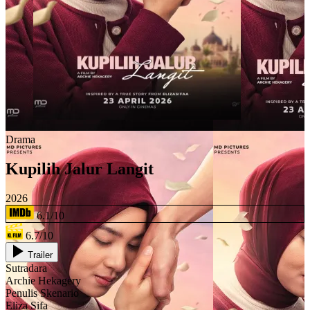
Drama
Kupilih Jalur Langit
2026
6.1/10
6.7/10
Trailer
Sutradara
Archie Hekagery
Penulis Skenario
Eliza Sifa