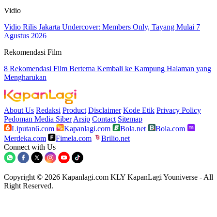
Vidio
Vidio Rilis Jakarta Undercover: Members Only, Tayang Mulai 7
Agustus 2026
Rekomendasi Film
8 Rekomendasi Film Bertema Kembali ke Kampung Halaman yang
Mengharukan
About Us
Redaksi
Product
Disclaimer
Kode Etik
Privacy Policy
Pedoman Media Siber
Arsip
Contact
Sitemap
Liputan6.com
Kapanlagi.com
Bola.net
Bola.com
Merdeka.com
Fimela.com
Brilio.net
Connect with Us
Copyright © 2026 Kapanlagi.com KLY KapanLagi Youniverse - All
Right Reserved.