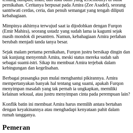
pernikahan. Ceritanya berpusat pada Amira (Zee Asadel), seorang
santriwati cerdas, ceria, dan penuh semangat yang tengah diliputi
kebahagiaan.
Mimpinya akhirnya terwujud saat ia dijodohkan dengan Furqon
(Emir Mahira), seorang ustadz yang sudah lama ia kagumi sejak
masih mondok di pesantren. Namun, kebahagiaan Amira perlahan
berubah menjadi tanda tanya besar.
Sejak malam pertama pernikahan, Furqon justru bersikap dingin dan
tak kunjung menyentuh Amira, meski status mereka sudah sah
sebagai suami-istri. Sikap itu membuat Amira terjebak dalam
kebingungan dan kegelisahan.
Berbagai prasangka pun mulai menghantui pikirannya. Amira
mempertanyakan banyak hal tentang sang suami, apakah Furqon
menyimpan masalah yang tak pernah ia ungkapkan, memiliki
kelainan seksual, atau justru menyimpan cinta pada perempuan lain?
Konflik batin ini membuat Amira harus memilih antara bertahan
dengan keyakinannya atau menghadapi kenyataan pahit dalam
rumah tangganya.
Pemeran