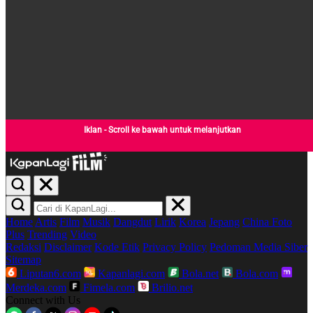
Iklan - Scroll ke bawah untuk melanjutkan
Home
Artis
Film
Musik
Dangdut
Lirik
Korea
Jepang
China
Foto
Plus
Trending
Video
Redaksi
Disclaimer
Kode Etik
Privacy Policy
Pedoman Media Siber
Sitemap
Liputan6.com
Kapanlagi.com
Bola.net
Bola.com
Merdeka.com
Fimela.com
Brilio.net
Connect with Us