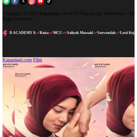
Copyright © 2026 Kapanlagi.com KLY KapanLagi Youniverse - All
Right Reserved.
D ACADEMY 8
Raisa
MCU
Aaliyah Massaid
Sarwendah
Lesti Kejo
Kapanlagi.com
Film