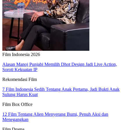
Film Indonesia 2026
Alasan Manoj Punjabi Memilih Dhot Design Jadi Live Action,
Soroti Kekuatan IP
Rekomendasi Film
7 Film Indonesia Sedih Tentang Anak Pertama, Jadi Bukti Anak
Sulung Harus Kuat
Film Box Office
12 Film Tentang Alien Menyerang Bumi, Penuh Aksi dan
Menegangkan
Film Drama