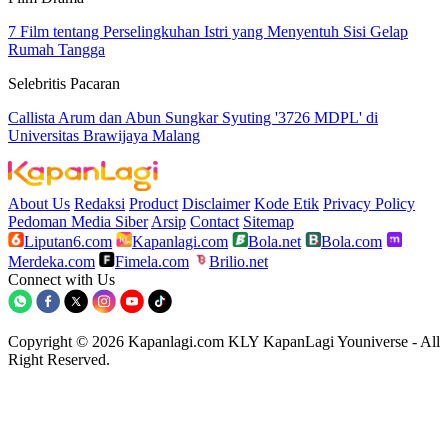
7 Film tentang Perselingkuhan Istri yang Menyentuh Sisi Gelap
Rumah Tangga
Selebritis Pacaran
Callista Arum dan Abun Sungkar Syuting '3726 MDPL' di
Universitas Brawijaya Malang
About Us
Redaksi
Product
Disclaimer
Kode Etik
Privacy Policy
Pedoman Media Siber
Arsip
Contact
Sitemap
Liputan6.com
Kapanlagi.com
Bola.net
Bola.com
Merdeka.com
Fimela.com
Brilio.net
Connect with Us
Copyright © 2026 Kapanlagi.com KLY KapanLagi Youniverse - All
Right Reserved.