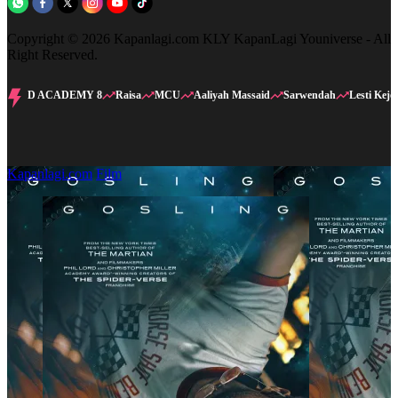
Copyright © 2026 Kapanlagi.com KLY KapanLagi Youniverse - All
Right Reserved.
D ACADEMY 8
Raisa
MCU
Aaliyah Massaid
Sarwendah
Lesti Kejo
Kapanlagi.com
Film