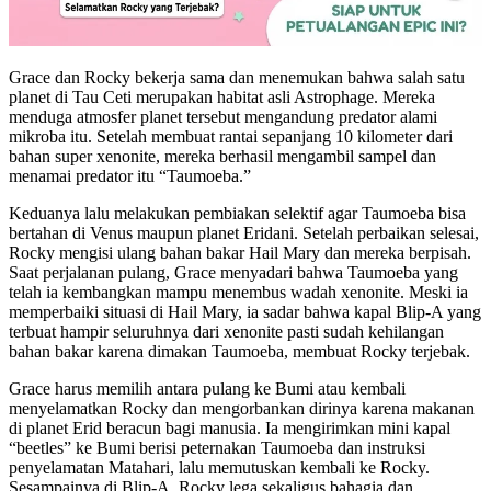
Grace dan Rocky bekerja sama dan menemukan bahwa salah satu
planet di Tau Ceti merupakan habitat asli Astrophage. Mereka
menduga atmosfer planet tersebut mengandung predator alami
mikroba itu. Setelah membuat rantai sepanjang 10 kilometer dari
bahan super xenonite, mereka berhasil mengambil sampel dan
menamai predator itu “Taumoeba.”
Keduanya lalu melakukan pembiakan selektif agar Taumoeba bisa
bertahan di Venus maupun planet Eridani. Setelah perbaikan selesai,
Rocky mengisi ulang bahan bakar Hail Mary dan mereka berpisah.
Saat perjalanan pulang, Grace menyadari bahwa Taumoeba yang
telah ia kembangkan mampu menembus wadah xenonite. Meski ia
memperbaiki situasi di Hail Mary, ia sadar bahwa kapal Blip-A yang
terbuat hampir seluruhnya dari xenonite pasti sudah kehilangan
bahan bakar karena dimakan Taumoeba, membuat Rocky terjebak.
Grace harus memilih antara pulang ke Bumi atau kembali
menyelamatkan Rocky dan mengorbankan dirinya karena makanan
di planet Erid beracun bagi manusia. Ia mengirimkan mini kapal
“beetles” ke Bumi berisi peternakan Taumoeba dan instruksi
penyelamatan Matahari, lalu memutuskan kembali ke Rocky.
Sesampainya di Blip-A, Rocky lega sekaligus bahagia dan