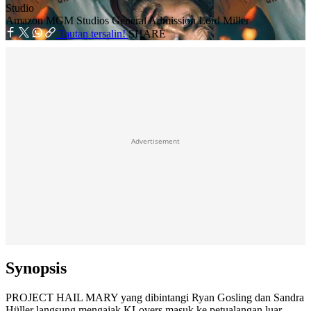
Studio
Amazon MGM Studios
General Admission
Lord Miller
Tautan tersalin!
SHARE
Advertisement
Synopsis
PROJECT HAIL MARY yang dibintangi Ryan Gosling dan Sandra
Hüller langsung mengajak KLovers masuk ke petualangan luar