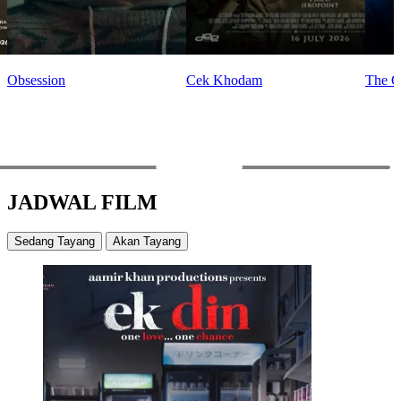
Obsession
Cek Khodam
The O
PREV
NEXT
JADWAL FILM
Sedang Tayang
Akan Tayang