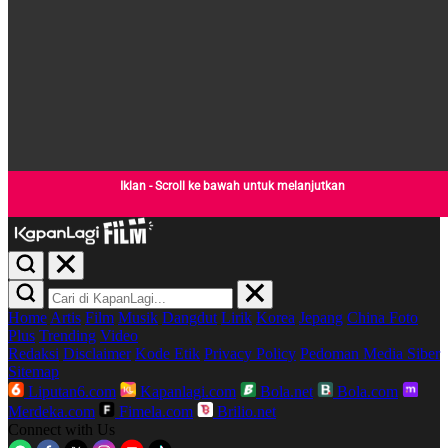
Iklan - Scroll ke bawah untuk melanjutkan
Home
Artis
Film
Musik
Dangdut
Lirik
Korea
Jepang
China
Foto
Plus
Trending
Video
Redaksi
Disclaimer
Kode Etik
Privacy Policy
Pedoman Media Siber
Sitemap
Liputan6.com
Kapanlagi.com
Bola.net
Bola.com
Merdeka.com
Fimela.com
Brilio.net
Connect with Us