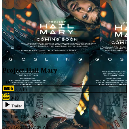
Sci-Fi
Project Hail Mary
2026
8.2/10
9/10
Trailer
Sutradara
Phil Lord
Christopher Miller
Penulis Skenario
Drew Goddard
Andy Weir