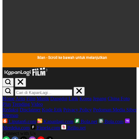
Iklan - Scroll ke bawah untuk melanjutkan
Home
Artis
Film
Musik
Dangdut
Lirik
Korea
Jepang
China
Foto
Plus
Trending
Video
Redaksi
Disclaimer
Kode Etik
Privacy Policy
Pedoman Media Siber
Sitemap
Liputan6.com
Kapanlagi.com
Bola.net
Bola.com
Merdeka.com
Fimela.com
Brilio.net
Connect with Us