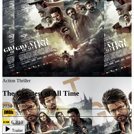
Action
Thriller
The Greatest of All Time
2024
183 menit
5.7/10
6.3/10
Trailer