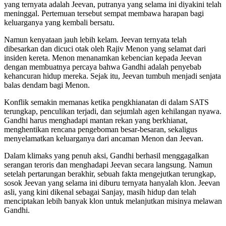
yang ternyata adalah Jeevan, putranya yang selama ini diyakini telah
meninggal. Pertemuan tersebut sempat membawa harapan bagi
keluarganya yang kembali bersatu.
Namun kenyataan jauh lebih kelam. Jeevan ternyata telah
dibesarkan dan dicuci otak oleh Rajiv Menon yang selamat dari
insiden kereta. Menon menanamkan kebencian kepada Jeevan
dengan membuatnya percaya bahwa Gandhi adalah penyebab
kehancuran hidup mereka. Sejak itu, Jeevan tumbuh menjadi senjata
balas dendam bagi Menon.
Konflik semakin memanas ketika pengkhianatan di dalam SATS
terungkap, penculikan terjadi, dan sejumlah agen kehilangan nyawa.
Gandhi harus menghadapi mantan rekan yang berkhianat,
menghentikan rencana pengeboman besar-besaran, sekaligus
menyelamatkan keluarganya dari ancaman Menon dan Jeevan.
Dalam klimaks yang penuh aksi, Gandhi berhasil menggagalkan
serangan teroris dan menghadapi Jeevan secara langsung. Namun
setelah pertarungan berakhir, sebuah fakta mengejutkan terungkap,
sosok Jeevan yang selama ini diburu ternyata hanyalah klon. Jeevan
asli, yang kini dikenal sebagai Sanjay, masih hidup dan telah
menciptakan lebih banyak klon untuk melanjutkan misinya melawan
Gandhi.