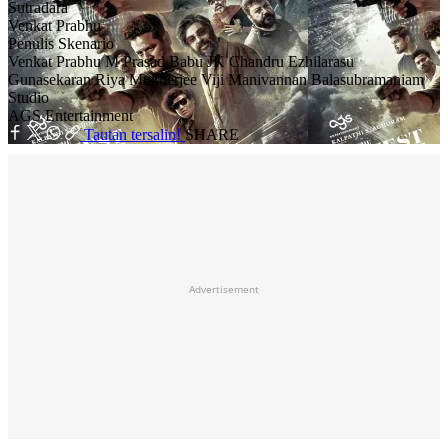
Sutradara
Venkat Prabhu
Penulis Skenario
Venkat Prabhu
M Prasad Babu
JK Chandru
Ezhilarasu
Gunasekaran
Riya Mukherjee
Viji
Manivannan Balasubramaniam
Studio
AGS Entertainment
Tautan tersalin!
SHARE
Advertisement