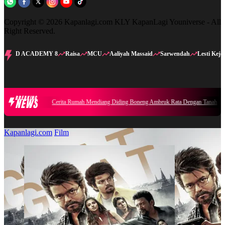
Copyright © 2026 Kapanlagi.com KLY KapanLagi Youniverse - All
Right Reserved.
D ACADEMY 8
Raisa
MCU
Aaliyah Massaid
Sarwendah
Lesti Kejo
BREAKING
NEWS
Cerita Rumah Mendiang Diding Boneng Ambruk Rata Dengan Tanah
Kapanlagi.com
Film