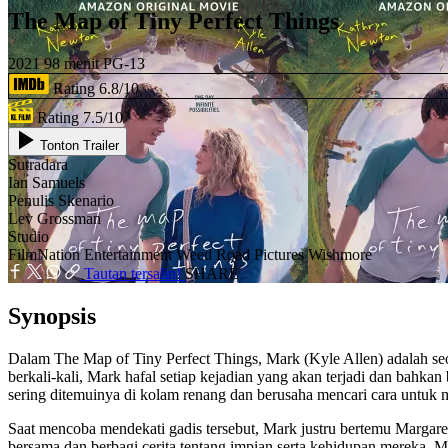
The Map of Tiny Perfect Things
2021
98 menit
PG-13
Rating 6.8/10
Rating 7.5/10
Tonton Trailer
Sutradara
Ian Samuels
Penulis Skenario
Lev Grossman
Studio
FilmNation Entertainment
Weed Road Pictures
Wishmore
Tautan tersalin!
SHARE
Synopsis
Dalam The Map of Tiny Perfect Things, Mark (Kyle Allen) adalah seor
berkali-kali, Mark hafal setiap kejadian yang akan terjadi dan bahkan
sering ditemuinya di kolam renang dan berusaha mencari cara untuk 
Saat mencoba mendekati gadis tersebut, Mark justru bertemu Margar
bersama dan berbagi cerita tentang impian serta kehidupan mereka. 