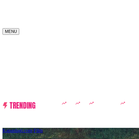
MENU
TRENDING
D ACADEMY 8
Raisa
MCU
Aaliyah Massaid
Sarwen
Kapanlagi.com
Film