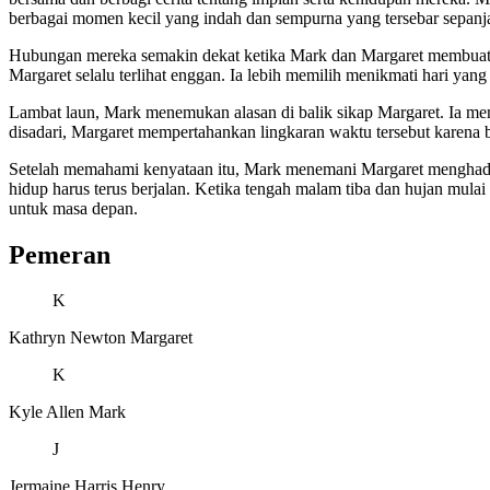
berbagai momen kecil yang indah dan sempurna yang tersebar sepanja
Hubungan mereka semakin dekat ketika Mark dan Margaret membuat da
Margaret selalu terlihat enggan. Ia lebih memilih menikmati hari yan
Lambat laun, Mark menemukan alasan di balik sikap Margaret. Ia meng
disadari, Margaret mempertahankan lingkaran waktu tersebut karena b
Setelah memahami kenyataan itu, Mark menemani Margaret menghadapi
hidup harus terus berjalan. Ketika tengah malam tiba dan hujan mul
untuk masa depan.
Pemeran
K
Kathryn Newton
Margaret
K
Kyle Allen
Mark
J
Jermaine Harris
Henry