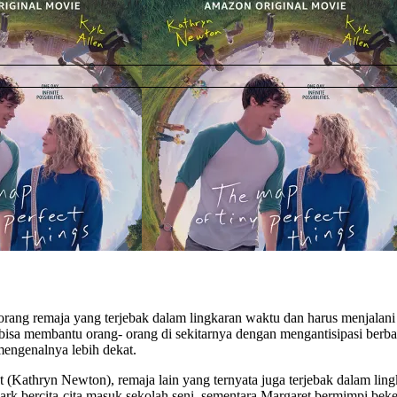
ang remaja yang terjebak dalam lingkaran waktu dan harus menjalani h
 bisa membantu orang- orang di sekitarnya dengan mengantisipasi berbaga
mengenalnya lebih dekat.
et (Kathryn Newton), remaja lain yang ternyata juga terjebak dalam 
Mark bercita-cita masuk sekolah seni, sementara Margaret bermimpi be