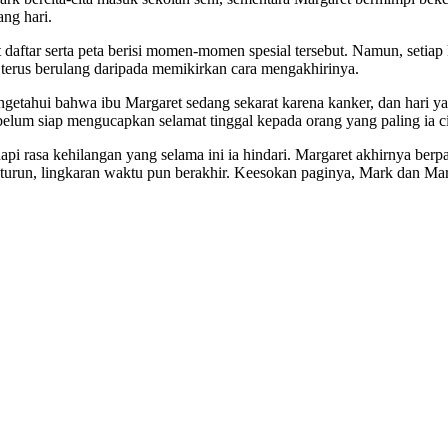
ng hari.
ftar serta peta berisi momen-momen spesial tersebut. Namun, setiap k
g terus berulang daripada memikirkan cara mengakhirinya.
etahui bahwa ibu Margaret sedang sekarat karena kanker, dan hari yang
elum siap mengucapkan selamat tinggal kepada orang yang paling ia ci
 rasa kehilangan yang selama ini ia hindari. Margaret akhirnya berp
ai turun, lingkaran waktu pun berakhir. Keesokan paginya, Mark dan M