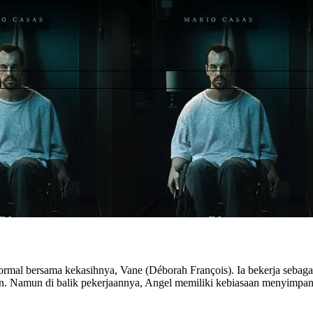
al bersama kekasihnya, Vane (Déborah François). Ia bekerja sebagai p
. Namun di balik pekerjaannya, Angel memiliki kebiasaan menyimpang 