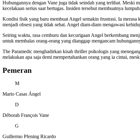
Hubungannya dengan Vane juga tidak seindah yang terlihat. Meski me
kecelakaan serius saat bertugas. Insiden tersebut membuatnya lump
Kondisi fisik yang baru membuat Angel semakin frustrasi. Ia merasa 
menjadi obsesi yang tidak sehat. Angel diam-diam mengawasi kehidu
Seiring waktu, rasa cemburu dan kecurigaan Angel berkembang menj
untuk membalas orang-orang yang dianggap mengancam hubungannya de
The Paramedic menghadirkan kisah thriller psikologis yang menegang
melakukan apa saja demi mempertahankan orang yang ia cintai, mesk
Pemeran
M
Mario Casas
Ángel
D
Déborah François
Vane
G
Guillermo Pfening
Ricardo