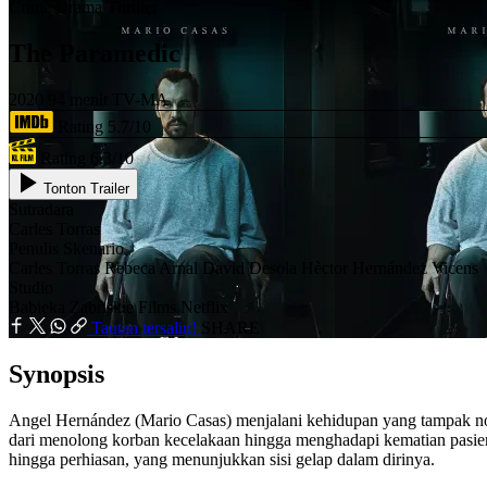
Crime
Drama
Thriller
The Paramedic
2020
94 menit
TV-MA
Rating 5.7/10
Rating 6.3/10
Tonton Trailer
Sutradara
Carles Torras
Penulis Skenario
Carles Torras
Rebeca Arnal
David Desola
Hèctor Hernández Vicens
Studio
Babieka
Zabriskie Films
Netflix
Tautan tersalin!
SHARE
Synopsis
Angel Hernández (Mario Casas) menjalani kehidupan yang tampak norm
dari menolong korban kecelakaan hingga menghadapi kematian pasien
hingga perhiasan, yang menunjukkan sisi gelap dalam dirinya.