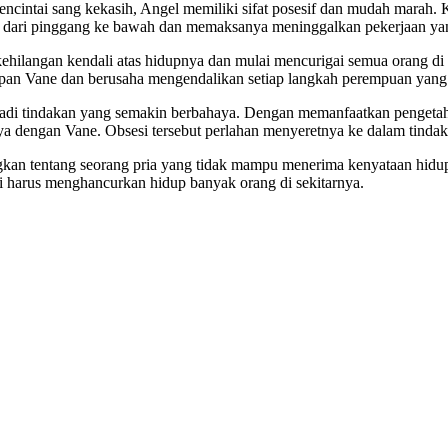
ncintai sang kekasih, Angel memiliki sifat posesif dan mudah marah.
uh dari pinggang ke bawah dan memaksanya meninggalkan pekerjaan yan
kehilangan kendali atas hidupnya dan mulai mencurigai semua orang di
pan Vane dan berusaha mengendalikan setiap langkah perempuan yang d
adi tindakan yang semakin berbahaya. Dengan memanfaatkan pengetahu
ngan Vane. Obsesi tersebut perlahan menyeretnya ke dalam tindakan 
kan tentang seorang pria yang tidak mampu menerima kenyataan hidupn
i harus menghancurkan hidup banyak orang di sekitarnya.