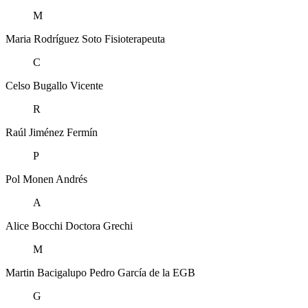
M
Maria Rodríguez Soto
Fisioterapeuta
C
Celso Bugallo
Vicente
R
Raúl Jiménez
Fermín
P
Pol Monen
Andrés
A
Alice Bocchi
Doctora Grechi
M
Martin Bacigalupo
Pedro García de la EGB
G