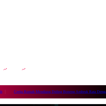
dah
Lesti Kejora
Cerita Rumah Mendiang Diding Boneng Ambruk Rata Dengan Ta