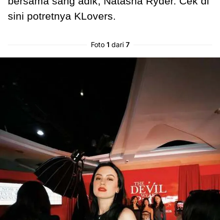
bersama sang adik, Natasha Ryder. Cek di
sini potretnya KLovers.
Foto
1
dari
7