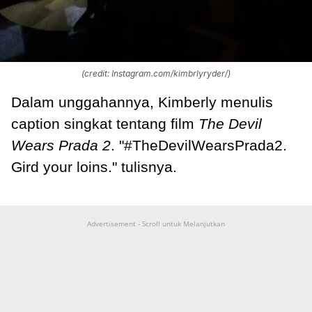
(credit: Instagram.com/kimbrlyryder/)
Dalam unggahannya, Kimberly menulis
caption singkat tentang film
The Devil
Wears Prada 2
. "#TheDevilWearsPrada2.
Gird your loins." tulisnya.
Advertisement - Scroll untuk Melanjutkan