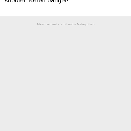
shooter. Keren banget!
Advertisement - Scroll untuk Melanjutkan