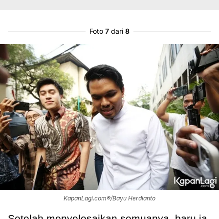
Foto
7
dari
8
KapanLagi.com®/Bayu Herdianto
Setelah menyelesaikan semuanya, baru ia