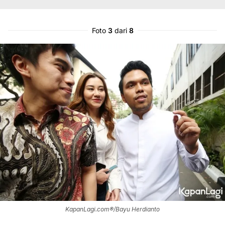
Foto
3
dari
8
KapanLagi.com®/Bayu Herdianto