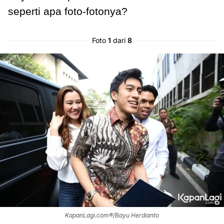
seperti apa foto-fotonya?
Foto
1
dari
8
KapanLagi.com®/Bayu Herdianto