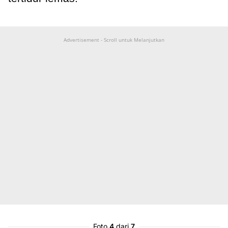
Advertisement - Scroll untuk Melanjutkan
Foto
4
dari
7