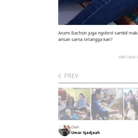
Arumi Bachsin juga ngobrol sambil makan
arisan sama tetangga kan?
Hak Cipta:
PREV
Oleh
Umar Sjadjaah