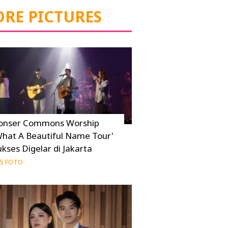
RE PICTURES
onser Commons Worship
What A Beautiful Name Tour'
ukses Digelar di Jakarta
5 FOTO