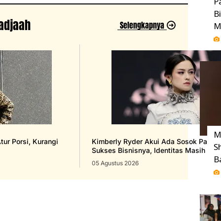
P
B
jadjaah
Selengkapnya
M
M
tur Porsi, Kurangi
Kimberly Ryder Akui Ada Sosok Pasang
S
Sukses Bisnisnya, Identitas Masih Mist
B
05 Agustus 2026