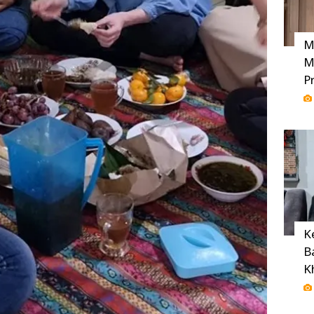
M
M
P
K
B
K