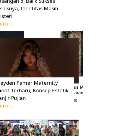
asangan di Balik Sukses
isnisnya, Identitas Masih
isteri
6 FOTO
eyden Pamer Maternity
an di Balik
Mediasi Kasus Mantan ART, Erin Tolak Tu
hoot Terbaru, Konsep Estetik
eri
Penahanan Barang
anjir Pujian
05 Agustus 2026
6 FOTO