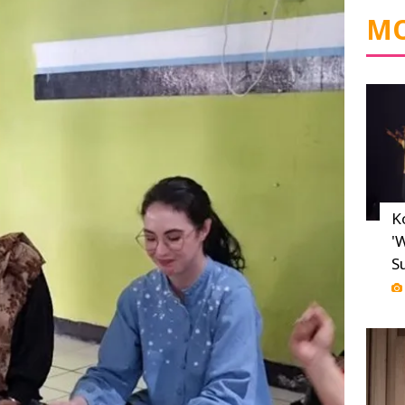
MO
K
'
S