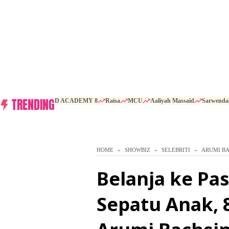
TRENDING
D ACADEMY 8
Raisa
MCU
Aaliyah Massaid
Sarwenda
HOME
SHOWBIZ
SELEBRITI
ARUMI B
Belanja ke Pas
Sepatu Anak, 