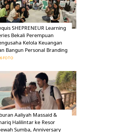
equis SHEPRENEUR Learning
eries Bekali Perempuan
engusaha Kelola Keuangan
an Bangun Personal Branding
6 FOTO
iburan Aaliyah Massaid &
hariq Halilintar ke Resor
ewah Sumba, Anniversary