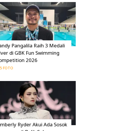
andy Pangalila Raih 3 Medali
ilver di GBK Fun Swimming
ompetition 2026
5 FOTO
imberly Ryder Akui Ada Sosok