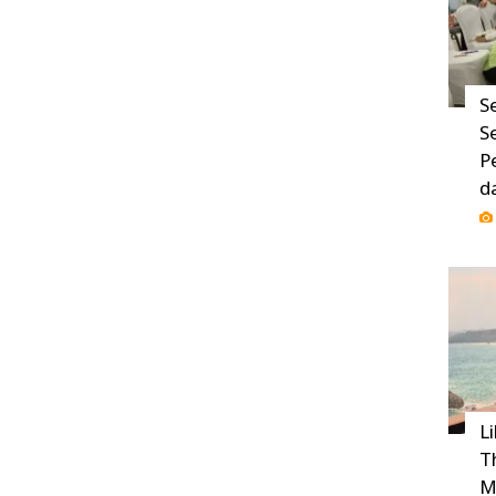
S
S
P
d
L
T
M