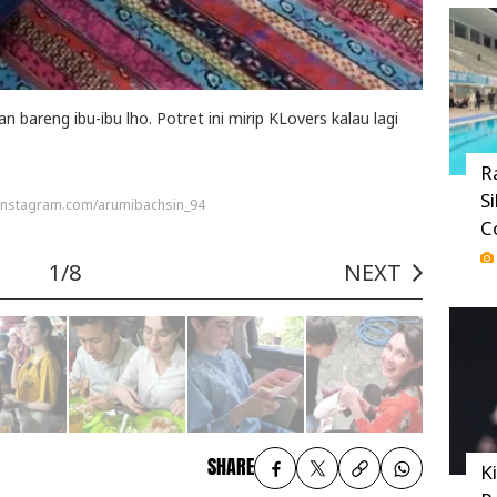
 bareng ibu-ibu lho. Potret ini mirip KLovers kalau lagi
R
S
 instagram.com/arumibachsin_94
C
1/8
NEXT
SHARE
K