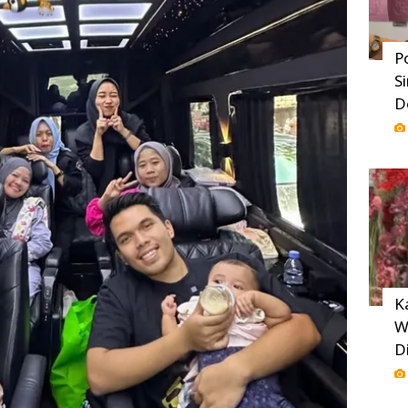
P
S
D
K
W
D