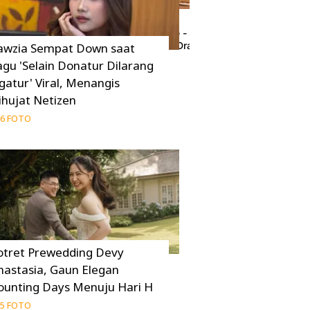
Korea 2026 Skip
Pursuit of Jade - Zhan Zhao Adventures Ja
Wajib Pecinta Drama Asia
awzia Sempat Down saat
agu 'Selain Donatur Dilarang
18 Juni 2026
gatur' Viral, Menangis
ihujat Netizen
6 FOTO
otret Prewedding Devy
nastasia, Gaun Elegan
ounting Days Menuju Hari H
5 FOTO