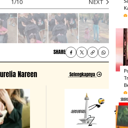
S
1/10
NEXT
K
SHARE
P
Aurelia Nareen
Selengkapnya
T
B