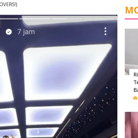
OVERS!)
MO
R
T
B