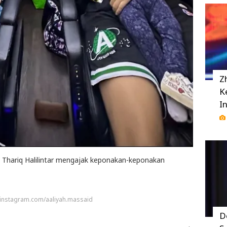
Z
K
I
 Thariq Halilintar mengajak keponakan-keponakan
 instagram.com/aaliyah.massaid
D