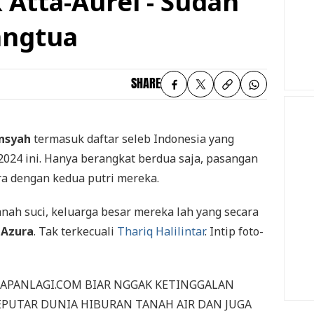
Atta-Aurel - Sudah
angtua
SHARE
nsyah
termasuk daftar seleb Indonesia yang
2024 ini. Hanya berangkat berdua saja, pasangan
ra dengan kedua putri mereka.
anah suci, keluarga besar mereka lah yang secara
n
Azura
. Tak terkecuali
Thariq Halilintar
. Intip foto-
KAPANLAGI.COM BIAR NGGAK KETINGGALAN
EPUTAR DUNIA HIBURAN TANAH AIR DAN JUGA