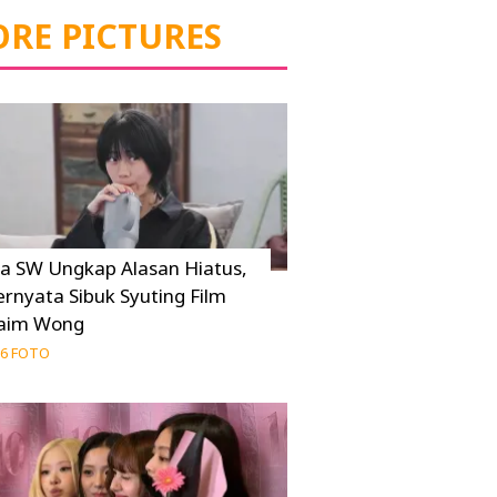
RE PICTURES
ia SW Ungkap Alasan Hiatus,
ernyata Sibuk Syuting Film
aim Wong
6 FOTO