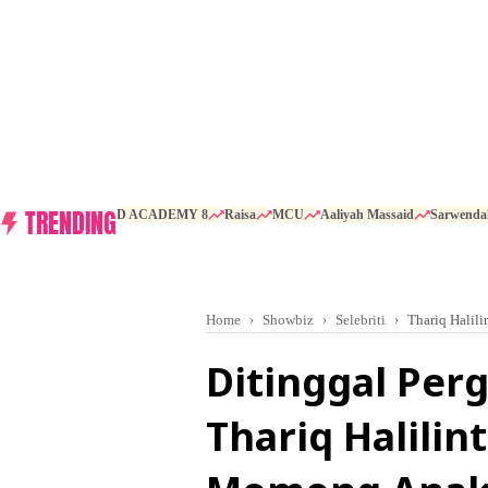
TRENDING
D ACADEMY 8
Raisa
MCU
Aaliyah Massaid
Sarwenda
Home
Showbiz
Selebriti
Thariq Halili
Ditinggal Perg
Thariq Halilin