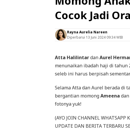
Momong Anak 
Cocok Jadi Or
Rayna Aurelia Nareen
Diperbarui
13 Juni 2024 09:34 WIB
Atta Halilintar
dan
Aurel Herma
menunaikan ibadah haji di tahun 
seleb ini harus berpisah sementa
Selama Atta dan Aurel berada di t
bergantian momong
Ameena
da
fotonya yuk!
(AYO JOIN CHANNEL WHATSAPP 
UPDATE DAN BERITA TERBARU S