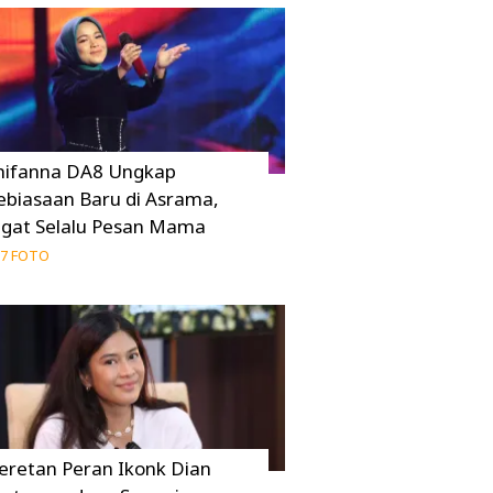
hifanna DA8 Ungkap
ebiasaan Baru di Asrama,
ngat Selalu Pesan Mama
7 FOTO
eretan Peran Ikonk Dian