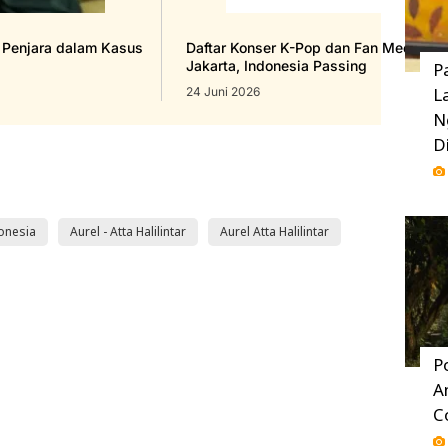
n Penjara dalam Kasus
Daftar Konser K-Pop dan Fan Meeting 
Jakarta, Indonesia Passing
P
L
24 Juni 2026
N
D
donesia
Aurel - Atta Halilintar
Aurel Atta Halilintar
P
A
C