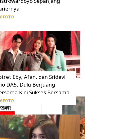
astrowardoyo Sepanjang
ariernya
8 FOTO
otret Eby, Afan, dan Sridevi
rio DA5, Dulu Berjuang
ersama Kini Sukses Bersama
6 FOTO