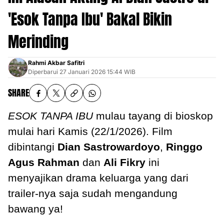
'Esok Tanpa Ibu' Bakal Bikin
Merinding
Rahmi Akbar Safitri
Diperbarui
27 Januari 2026 15:44 WIB
SHARE
ESOK TANPA IBU
mulau tayang di bioskop
mulai hari Kamis (22/1/2026). Film
dibintangi
Dian Sastrowardoyo
,
Ringgo
Agus Rahman
dan
Ali Fikry
ini
menyajikan drama keluarga yang dari
trailer-nya saja sudah mengandung
bawang ya!