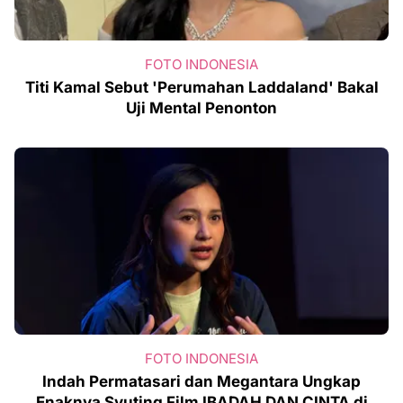
FOTO INDONESIA
Titi Kamal Sebut 'Perumahan Laddaland' Bakal
Uji Mental Penonton
FOTO INDONESIA
Indah Permatasari dan Megantara Ungkap
Enaknya Syuting Film IBADAH DAN CINTA di