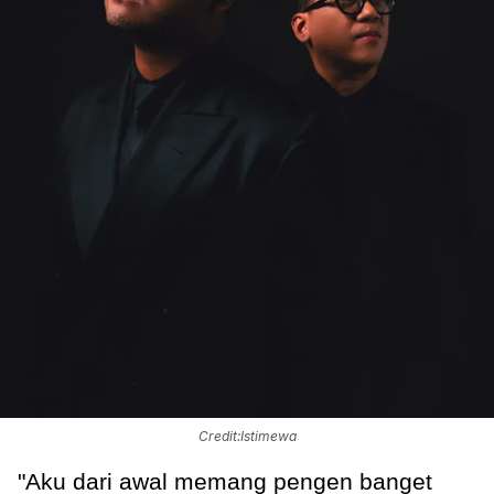
Credit:Istimewa
"Aku dari awal memang pengen banget