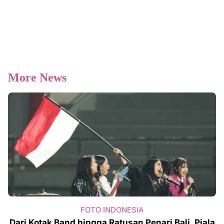
More News
FOTO INDONESIA
Dari Kotak Band hingga Ratusan Penari Bali, Piala