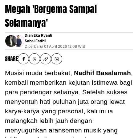
Megah 'Bergema Sampai
Selamanya'
Dian Eka Ryanti
Sahal Fadhli
Diperbarui
01 April 2026 12:08 WIB
SHARE
Musisi muda berbakat,
Nadhif Basalamah
,
kembali memberikan kejutan istimewa bagi
para pendengar setianya. Setelah sukses
menyentuh hati puluhan juta orang lewat
karya-karya yang personal, kali ini ia
melangkah lebih jauh dengan
menyuguhkan aransemen musik yang