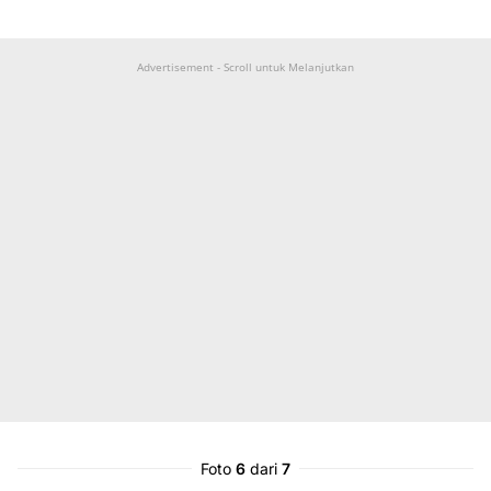
Advertisement - Scroll untuk Melanjutkan
Foto
6
dari
7