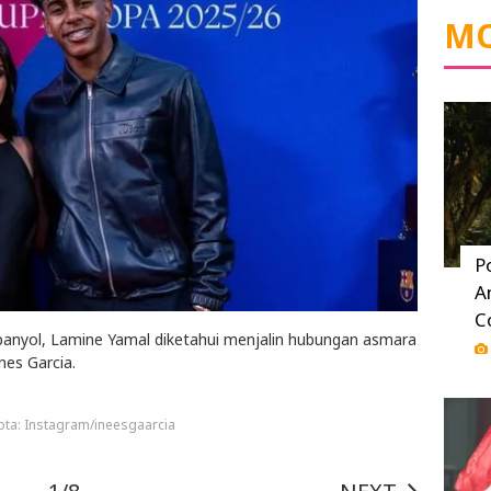
MO
P
A
C
anyol, Lamine Yamal diketahui menjalin hubungan asmara
nes Garcia.
pta: Instagram/ineesgaarcia