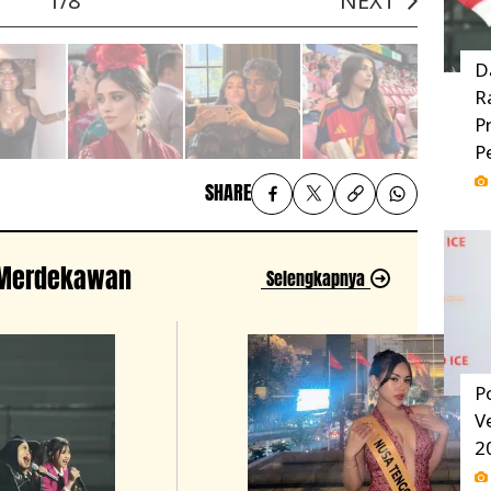
1/8
NEXT
D
R
P
P
SHARE
r Merdekawan
Selengkapnya
P
V
2