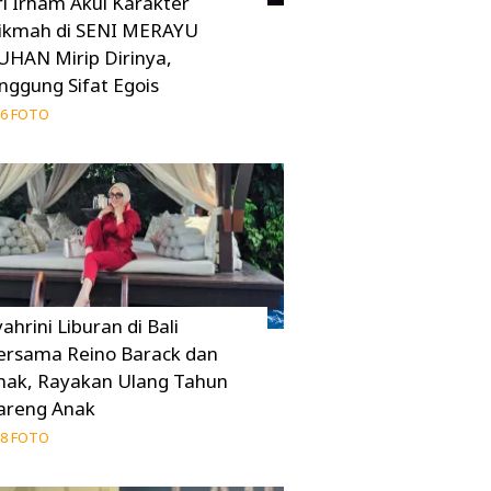
ri Irham Akui Karakter
ikmah di SENI MERAYU
UHAN Mirip Dirinya,
inggung Sifat Egois
6 FOTO
ahrini Liburan di Bali
ersama Reino Barack dan
nak, Rayakan Ulang Tahun
areng Anak
8 FOTO