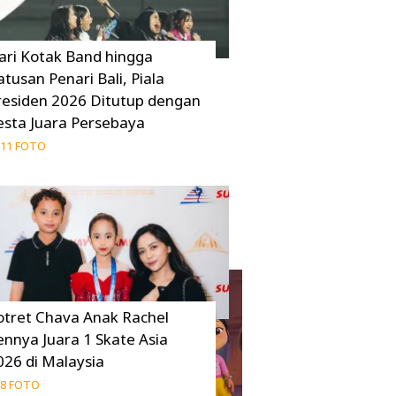
ari Kotak Band hingga
atusan Penari Bali, Piala
residen 2026 Ditutup dengan
esta Juara Persebaya
11 FOTO
otret Chava Anak Rachel
ennya Juara 1 Skate Asia
026 di Malaysia
8 FOTO