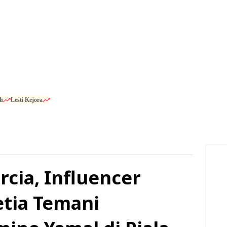
h
Lesti Kejora
rcia, Influencer
etia Temani