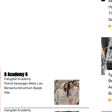
A
H
T
S
D Academy 8
Sy
Dangdut Academy
B
Potret Kenangan Melly Lee
A
Bersama Almarhum Bapak
B
Ade
Dangdut Academy