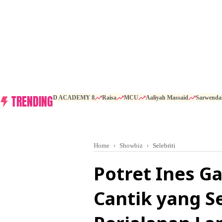
TRENDING
D ACADEMY 8
Raisa
MCU
Aaliyah Massaid
Sarwenda
Home
Showbiz
Selebriti
Potret Ines Ga
Cantik yang S