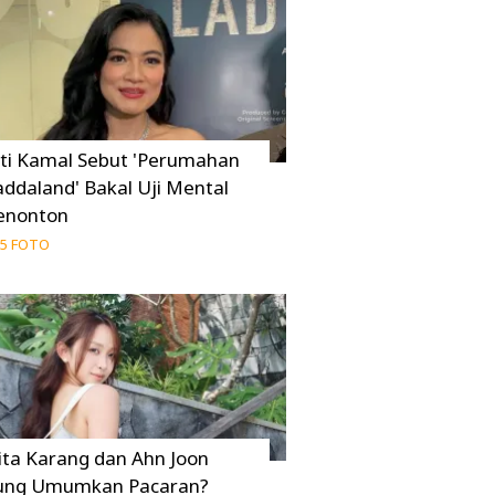
iti Kamal Sebut 'Perumahan
addaland' Bakal Uji Mental
enonton
5 FOTO
ita Karang dan Ahn Joon
ung Umumkan Pacaran?