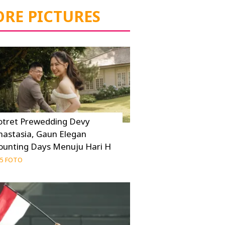
RE PICTURES
otret Prewedding Devy
nastasia, Gaun Elegan
ounting Days Menuju Hari H
5 FOTO