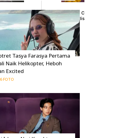
and Indonesia
Trailer Perdana CoComelon: The Movie, Si
u Pageant
dan Tanggal Rilisnya!
07 Agustus 2026
otret Tasya Farasya Pertama
ali Naik Helikopter, Heboh
an Excited
6 FOTO