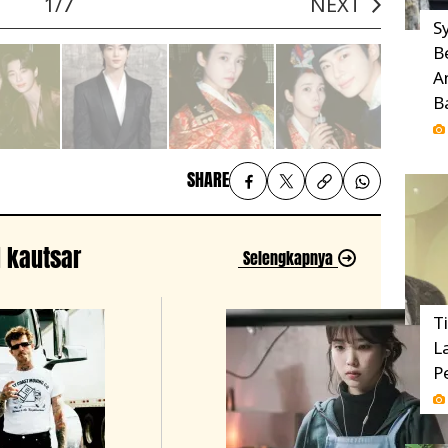
1/7
NEXT
Sy
B
A
B
SHARE
l kautsar
Selengkapnya
T
L
P