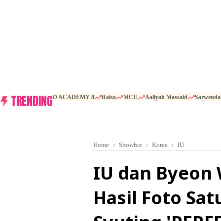
TRENDING
D ACADEMY 8
Raisa
MCU
Aaliyah Massaid
Sarwenda
Home
Showbiz
Korea
IU
IU dan Byeon
Hasil Foto Sat