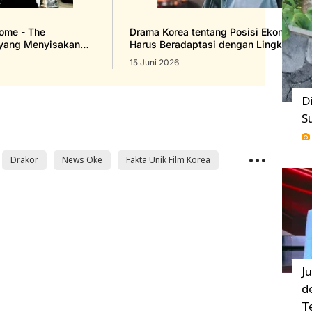
ome - The
Drama Korea tentang Posisi Ekonomi y
 yang Menyisakan
Harus Beradaptasi dengan Lingkungan
15 Juni 2026
D
S
Drakor
News Oke
Fakta Unik Film Korea
J
d
T