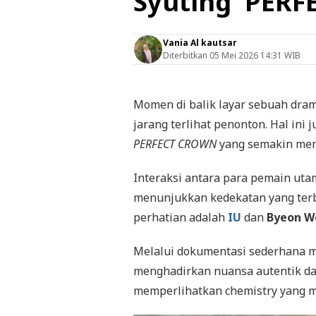
Syuting 'PER
Vania Al kautsar
Diterbitkan
05 Mei 2026 14:31 WIB
Momen di balik layar sebuah dram
jarang terlihat penonton. Hal ini
PERFECT CROWN
yang semakin mena
Interaksi antara para pemain uta
menunjukkan kedekatan yang terb
perhatian adalah
IU
dan
Byeon W
Melalui dokumentasi sederhana 
menghadirkan nuansa autentik dari
memperlihatkan chemistry yang me