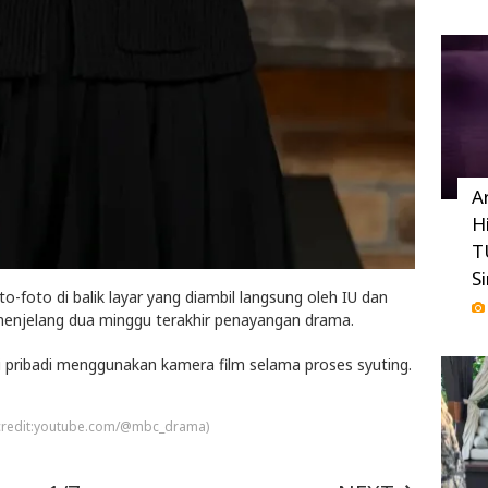
A
H
T
S
o-foto di balik layar yang diambil langsung oleh IU dan
menjelang dua minggu terakhir penayangan drama.
i pribadi menggunakan kamera film selama proses syuting.
(credit:youtube.com/@mbc_drama)