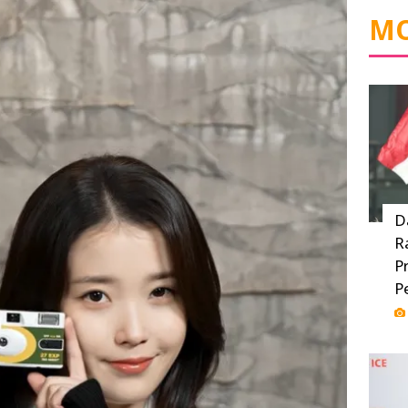
MO
D
R
P
P