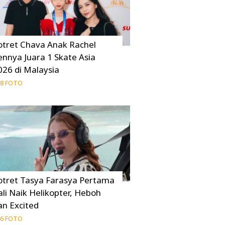
otret Chava Anak Rachel
ennya Juara 1 Skate Asia
026 di Malaysia
8 FOTO
otret Tasya Farasya Pertama
ali Naik Helikopter, Heboh
an Excited
6 FOTO