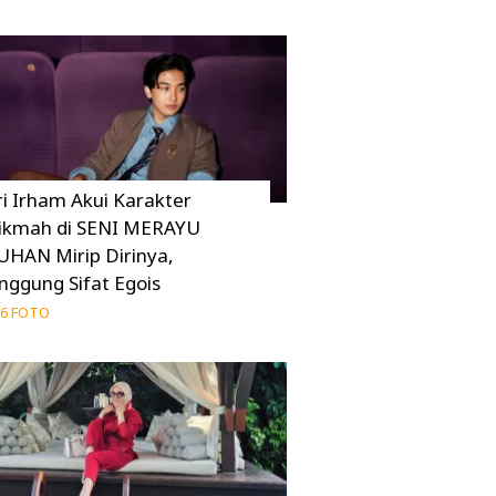
ri Irham Akui Karakter
ikmah di SENI MERAYU
UHAN Mirip Dirinya,
inggung Sifat Egois
6 FOTO