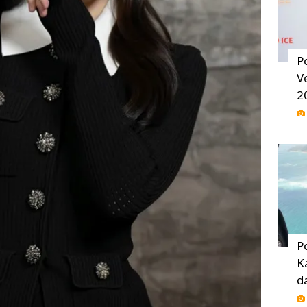
P
V
2
P
K
d