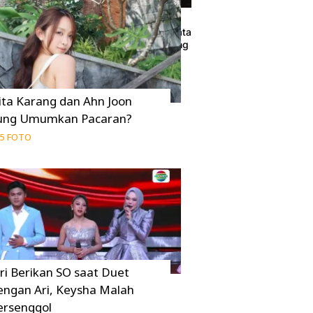
ang Terpuruk dan
Film dengan Latar Belakang Dunia Model d
 Baru
Kecantikan yang Memanjakan Mata
15 Juni 2026
ita Karang dan Ahn Joon
ung Umumkan Pacaran?
5 FOTO
uri Berikan SO saat Duet
engan Ari, Keysha Malah
ersenggol