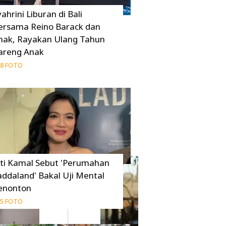
ahrini Liburan di Bali
ersama Reino Barack dan
nak, Rayakan Ulang Tahun
areng Anak
8 FOTO
iti Kamal Sebut 'Perumahan
addaland' Bakal Uji Mental
enonton
5 FOTO