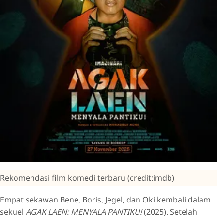
Rekomendasi film komedi terbaru (credit:imdb)
Empat sekawan Bene, Boris, Jegel, dan Oki kembali dalam
sekuel
AGAK LAEN: MENYALA PANTIKU!
(2025). Setelah