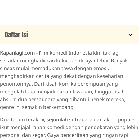
Daftar Isi
SUKA DUKA TAWA
Kapanlagi.com
- Film komedi Indonesia kini tak lagi
SEBELUM DIJEMPUT NENEK
sekadar menghadirkan kelucuan di layar lebar. Banyak
sineas mulai memadukan tawa dengan emosi,
GJLS: IBUKU IBU-IBU
menghadirkan cerita yang dekat dengan keseharian
MENDADAK DANGDUT
penontonnya. Dari kisah komika perempuan yang
MODUAL NEKAD
mengolah luka menjadi bahan lawakan, hingga kisah
absurd dua bersaudara yang dihantui nenek mereka,
COMIC 8 REVOLUTION
genre ini semakin berkembang.
AGAK LAEN: MENYALA PANTIKU!
Dua tahun terakhir, sejumlah sutradara dan aktor populer
Q&A Populer Seputar Film Komedi Indonesia 2025 dan 2026
ikut menjajal ranah komedi dengan pendekatan yang lebih
personal dan segar. Gaya penceritaan yang ringan tapi