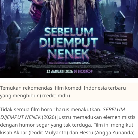
Temukan rekomendasi film komedi Indonesia terbaru
yang menghibur (credit:imdb)
Tidak semua film horor harus menakutkan.
SEBELUM
DIJEMPUT NENEK
(2026) justru memadukan elemen mistis
dengan humor segar yang tak terduga. Film ini mengikuti
kisah Akbar (Dodit Mulyanto) dan Hestu (Angga Yunanda)