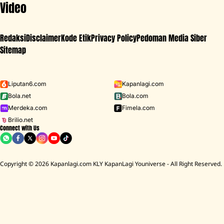
Video
Redaksi
Disclaimer
Kode Etik
Privacy Policy
Pedoman Media Siber
Sitemap
Iklan - Scroll ke bawah untuk melanjutkan
Liputan6.com
Kapanlagi.com
Bola.net
Bola.com
MENU
Merdeka.com
Fimela.com
Brilio.net
Connect with Us
D ACADEMY 8
Raisa
MCU
Aaliyah Massaid
Sarwendah
Lesti K
Copyright © 2026 Kapanlagi.com KLY KapanLagi Youniverse - All Right Reserved.
Home
Film
Indonesia
Rachel Azhari
Rekomendasi Film Komedi Indonesia
Terbaru yang Wajib Ditonton
Vania Al kautsar