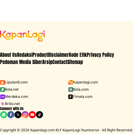
About Us
Redaksi
Product
Disclaimer
Kode Etik
Privacy Policy
Pedoman Media Siber
Arsip
Contact
Sitemap
Liputan6.com
Kapanlagi.com
Bola.net
Bola.com
Merdeka.com
Fimela.com
Brilio.net
Connect with Us
Copyright © 2026 Kapanlagi.com KLY KapanLagi Youniverse - All Right Reserved.