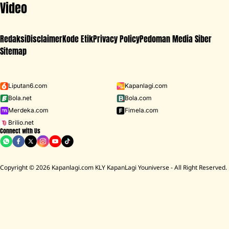
Video
Redaksi
Disclaimer
Kode Etik
Privacy Policy
Pedoman Media Siber
Sitemap
Iklan - Scroll ke bawah untuk melanjutkan
Liputan6.com
Kapanlagi.com
Bola.net
Bola.com
MENU
Merdeka.com
Fimela.com
Brilio.net
Connect with Us
D ACADEMY 8
Raisa
MCU
Aaliyah Massaid
Sarwendah
Lesti K
BREAKING
NEWS
Copyright © 2026 Kapanlagi.com KLY KapanLagi Youniverse - All Right Reserved.
Rumah Mendiang Diding Boneng Ambruk Rata Dengan Tanah
Cerita Ru
HOME
FILM
INTERNASIONAL
DONALD GLOVER