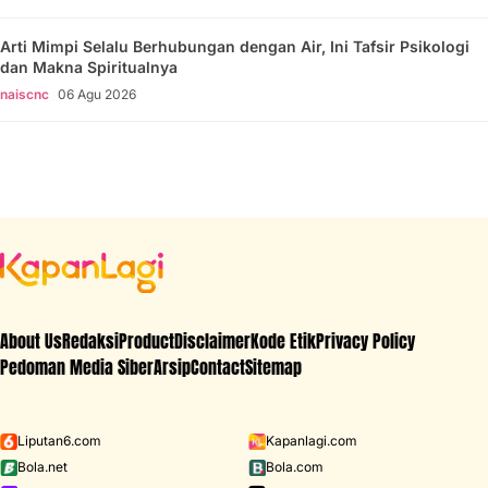
Arti Mimpi Selalu Berhubungan dengan Air, Ini Tafsir Psikologi
dan Makna Spiritualnya
naiscnc
06 Agu 2026
About Us
Redaksi
Product
Disclaimer
Kode Etik
Privacy Policy
Pedoman Media Siber
Arsip
Contact
Sitemap
Liputan6.com
Kapanlagi.com
Bola.net
Bola.com