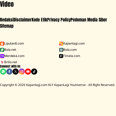
Video
Redaksi
Disclaimer
Kode Etik
Privacy Policy
Pedoman Media Siber
Sitemap
Iklan - Scroll ke bawah untuk melanjutkan
Liputan6.com
Kapanlagi.com
Bola.net
Bola.com
MENU
Merdeka.com
Fimela.com
Brilio.net
Connect with Us
D ACADEMY 8
Raisa
MCU
Aaliyah Massaid
Sarwendah
Lesti K
BREAKING
NEWS
Copyright © 2026 Kapanlagi.com KLY KapanLagi Youniverse - All Right Reserved.
a Rumah Mendiang Diding Boneng Ambruk Rata Dengan Tanah
Cerita 
HOME
SHOWBIZ
SELEBRITI
ATTA HALILINTAR