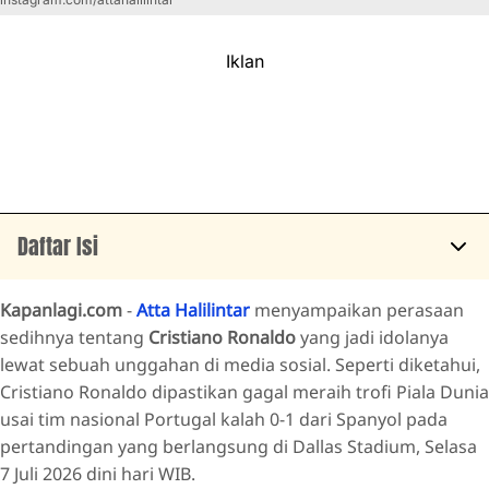
Iklan
Daftar Isi
Momen Haru di Stadion Houston
Kapanlagi.com
-
Atta Halilintar
menyampaikan perasaan
Inspirasi dari Sang Mega Bintang
sedihnya tentang
Cristiano Ronaldo
yang jadi idolanya
lewat sebuah unggahan di media sosial. Seperti diketahui,
Cristiano Ronaldo dipastikan gagal meraih trofi Piala Dunia
usai tim nasional Portugal kalah 0-1 dari Spanyol pada
pertandingan yang berlangsung di Dallas Stadium, Selasa
7 Juli 2026 dini hari WIB.