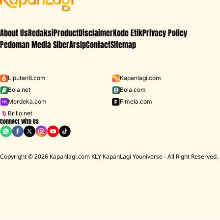
About Us
Redaksi
Product
Disclaimer
Kode Etik
Privacy Policy
Pedoman Media Siber
Arsip
Contact
Sitemap
Liputan6.com
Kapanlagi.com
Bola.net
Bola.com
Merdeka.com
Fimela.com
Brilio.net
Connect with Us
Copyright © 2026 Kapanlagi.com KLY KapanLagi Youniverse - All Right Reserved.