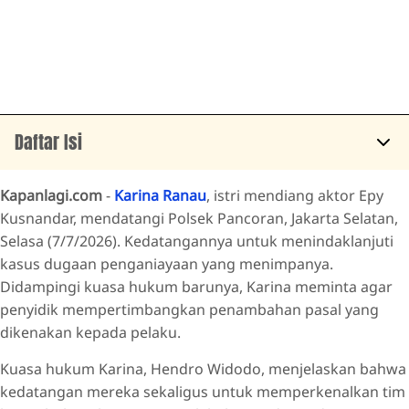
Daftar Isi
Datang Polsek untuk Menambah Pasal
Kapanlagi.com
-
Karina Ranau
, istri mendiang aktor Epy
Perkuat Laporan dengan Sejumlah Bukti
Kusnandar, mendatangi Polsek Pancoran, Jakarta Selatan,
Selasa (7/7/2026). Kedatangannya untuk menindaklanjuti
Karina Ranau Alami Kerugian Besar
kasus dugaan penganiayaan yang menimpanya.
Didampingi kuasa hukum barunya, Karina meminta agar
penyidik mempertimbangkan penambahan pasal yang
dikenakan kepada pelaku.
Kuasa hukum Karina, Hendro Widodo, menjelaskan bahwa
kedatangan mereka sekaligus untuk memperkenalkan tim