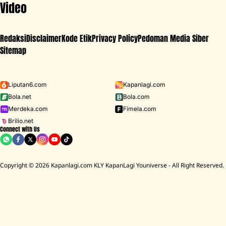
Video
Redaksi
Disclaimer
Kode Etik
Privacy Policy
Pedoman Media Siber
Sitemap
Iklan - Scroll ke bawah untuk melanjutkan
Liputan6.com
Kapanlagi.com
Bola.net
Bola.com
MENU
Merdeka.com
Fimela.com
Brilio.net
Connect with Us
D ACADEMY 8
Raisa
MCU
Aaliyah Massaid
Sarwendah
Lesti K
Copyright © 2026 Kapanlagi.com KLY KapanLagi Youniverse - All Right Reserved.
Home
Showbiz
Selebriti
Karina Ranau
Karina Ranau Kejar Keadilan, Datangi
Polsek Pancoran Minta Penambahan
Pasal untuk Pelaku Penganiayaan