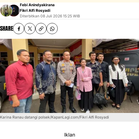
Febi Anindyakirana
Fikri Alfi Rosyadi
Diterbitkan
08 Juli 2026 15:25 WIB
SHARE
Karina Ranau datangi polsek/KapanLagi.com/Fikri Alfi Rosyadi
Iklan