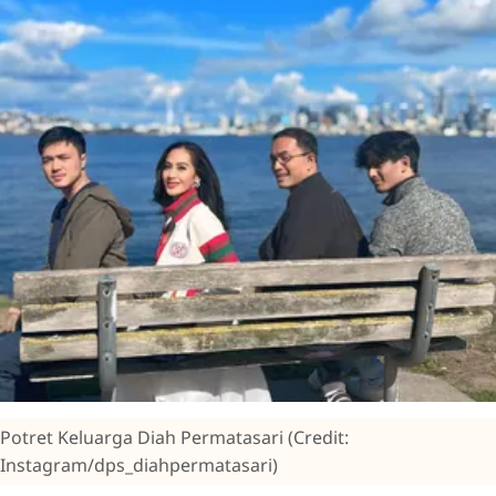
Potret Keluarga Diah Permatasari (Credit:
Instagram/dps_diahpermatasari)