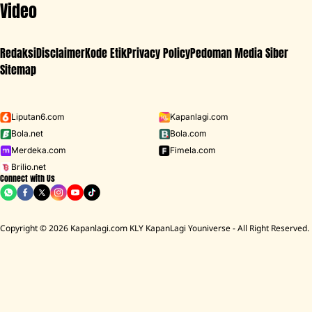
Video
Redaksi
Disclaimer
Kode Etik
Privacy Policy
Pedoman Media Siber
Sitemap
Iklan - Scroll ke bawah untuk melanjutkan
Liputan6.com
Kapanlagi.com
Bola.net
Bola.com
MENU
Merdeka.com
Fimela.com
Brilio.net
Connect with Us
D ACADEMY 8
Raisa
MCU
Aaliyah Massaid
Sarwendah
Lesti K
Copyright © 2026 Kapanlagi.com KLY KapanLagi Youniverse - All Right Reserved.
Home
Showbiz
Selebriti
Diah Permatasari
Langgeng 27 Tahun Menikah, Diah
Permatasari Ungkap Sosok Asli Suami