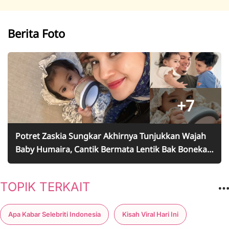
Berita Foto
+7
Potret Zaskia Sungkar Akhirnya Tunjukkan Wajah
Baby Humaira, Cantik Bermata Lentik Bak Boneka -
Mirip Ukkasya
TOPIK TERKAIT
Apa Kabar Selebriti Indonesia
Kisah Viral Hari Ini