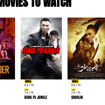
MOVIES TO WATCH
6.4 / 10
6.8 / 10
7.0 / 10
7.5 / 10
KUNG FU JUNGLE
SHAOLIN