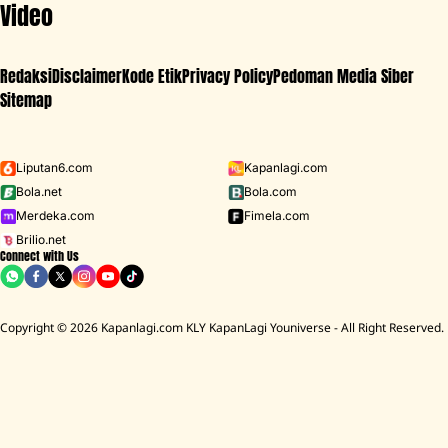
Video
Redaksi
Disclaimer
Kode Etik
Privacy Policy
Pedoman Media Siber
Sitemap
Iklan - Scroll ke bawah untuk melanjutkan
Liputan6.com
Kapanlagi.com
Bola.net
Bola.com
MENU
Merdeka.com
Fimela.com
Brilio.net
Connect with Us
D ACADEMY 8
Raisa
MCU
Aaliyah Massaid
Sarwendah
Lesti K
BREAKING
NEWS
Copyright © 2026 Kapanlagi.com KLY KapanLagi Youniverse - All Right Reserved.
Cerita Rumah Mendiang Diding Boneng Ambruk Rata Dengan
HOME
SHOWBIZ
CHINA
DILRABA DILMURAT