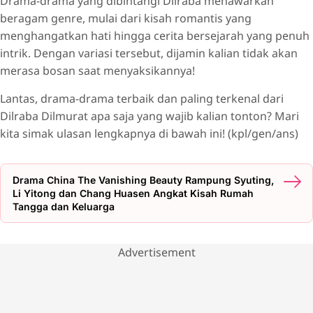
Drama-drama yang dibintangi Dilraba menawarkan
PRETTY LI HUI ZHEN (2017)
beragam genre, mulai dari kisah romantis yang
menghangatkan hati hingga cerita bersejarah yang penuh
LOVE ON THE TURQUOISE LAND (2025)
intrik. Dengan variasi tersebut, dijamin kalian tidak akan
SWORD ROSE (2025)
merasa bosan saat menyaksikannya!
THE LEGEND OF ANLE (2023)
Lantas, drama-drama terbaik dan paling terkenal dari
PROSECUTION ELITE (2023)
Dilraba Dilmurat apa saja yang wajib kalian tonton? Mari
THE BLUE WHISPER: PART 1 (2022)
kita simak ulasan lengkapnya di bawah ini! (kpl/gen/ans)
THE KING'S WOMAN (2017)
ETERNAL LOVE (2017)
Drama China The Vanishing Beauty Rampung Syuting,
HOT GIRL (2016)
Li Yitong dan Chang Huasen Angkat Kisah Rumah
Tangga dan Keluarga
QnA Rekomendasi Drama Dilraba Dilmurat Terbaik
Advertisement