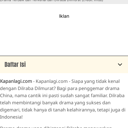
Iklan
Daftar Isi
YOU ARE MY GLORY (2021)
Kapanlagi.com
- Kapanlagi.com - Siapa yang tidak kenal
THE LONG BALLAD (2021)
dengan Dilraba Dilmurat? Bagi para penggemar drama
China, nama cantik ini pasti sudah sangat familiar. Dilraba
LOVE DESIGNER (2020)
telah membintangi banyak drama yang sukses dan
ETERNAL LOVE OF DREAM (2020)
digemari, tidak hanya di tanah kelahirannya, tetapi juga di
SWEET DREAMS (2018)
Indonesia!
THE FLAME'S DAUGHTER (2018)