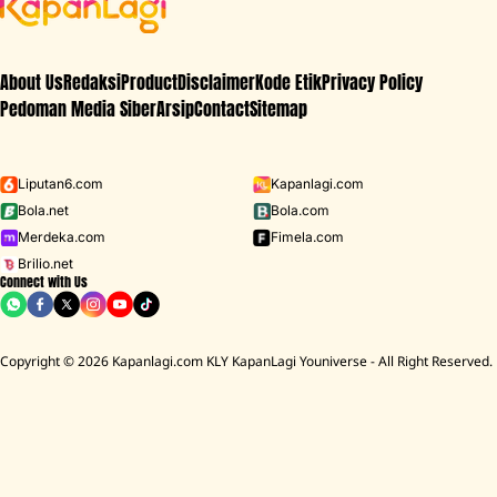
About Us
Redaksi
Product
Disclaimer
Kode Etik
Privacy Policy
Pedoman Media Siber
Arsip
Contact
Sitemap
Liputan6.com
Kapanlagi.com
Bola.net
Bola.com
Merdeka.com
Fimela.com
Brilio.net
Connect with Us
Copyright © 2026 Kapanlagi.com KLY KapanLagi Youniverse - All Right Reserved.