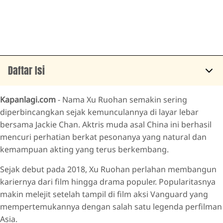
Daftar Isi
Profil dan Latar Belakang Xu Ruohan
Kapanlagi.com
- Nama Xu Ruohan semakin sering
Awal Karier dan Momen Debut Bareng Jackie Chan
diperbincangkan sejak kemunculannya di layar lebar
bersama Jackie Chan. Aktris muda asal China ini berhasil
Ekspansi Karier ke Dunia Drama dan Film Populer
mencuri perhatian berkat pesonanya yang natural dan
Prestasi dan Pengakuan di Industri Hiburan
kemampuan akting yang terus berkembang.
Fakta Menarik dan Kehidupan Pribadi
Sejak debut pada 2018, Xu Ruohan perlahan membangun
kariernya dari film hingga drama populer. Popularitasnya
makin melejit setelah tampil di film aksi Vanguard yang
mempertemukannya dengan salah satu legenda perfilman
Asia.