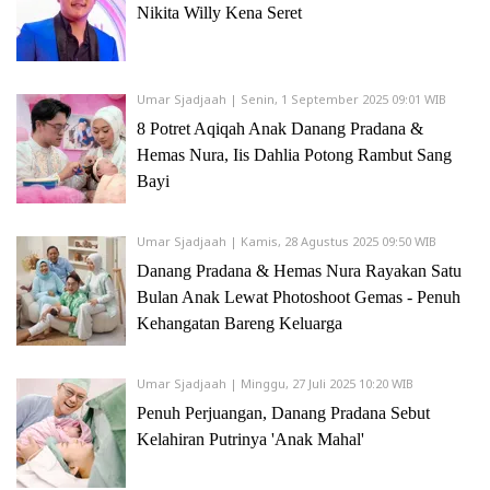
Moh. Zain
(Pak Ngah) komposer asal
Malaysia
. Sejak menjuarai
Nikita Willy Kena Seret
DAA1 Danang dikenal sebagai penyanyi dangdut kontemporer
karena kepiawaiannya dalam memasukkan beberapa unsur
genre ke dalam musik dangdut dan membuat dangdut naik ke
Umar Sjadjaah | Senin, 1 September 2025 09:01 WIB
level
Asia
.
8 Potret Aqiqah Anak Danang Pradana &
DISKOGRAFI
Hemas Nura, Iis Dahlia Potong Rambut Sang
Bayi
Gadis Atau Janda (Reycle)
(2015)
Bunga Surgawi
(2015)
Bidadari Jiwa
(2016)
Umar Sjadjaah | Kamis, 28 Agustus 2025 09:50 WIB
Satu Selamanya
(2017)
Danang Pradana & Hemas Nura Rayakan Satu
Panah Asmara
(2017)
featuring Nilam Gamma1
Bulan Anak Lewat Photoshoot Gemas - Penuh
Cinta Memilih Pergi
(2018)
Kehangatan Bareng Keluarga
Kena Tipu
(2019)
Di Sana Menanti Di Sini Menunggu (Remake)
(2019)
Umar Sjadjaah | Minggu, 27 Juli 2025 10:20 WIB
Jejak Cinta
(2020)
Penuh Perjuangan, Danang Pradana Sebut
Dia (
2020)
Kelahiran Putrinya 'Anak Mahal'