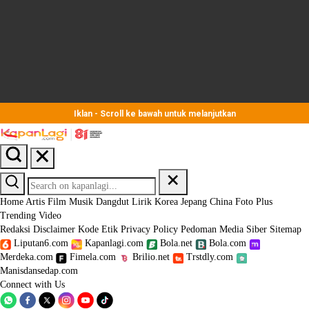
Iklan - Scroll ke bawah untuk melanjutkan
Home
Artis
Film
Musik
Dangdut
Lirik
Korea
Jepang
China
Foto
Plus
Trending
Video
Redaksi
Disclaimer
Kode Etik
Privacy Policy
Pedoman Media Siber
Sitemap
Liputan6.com
Kapanlagi.com
Bola.net
Bola.com
Merdeka.com
Fimela.com
Brilio.net
Trstdly.com
Manisdansedap.com
Connect with Us