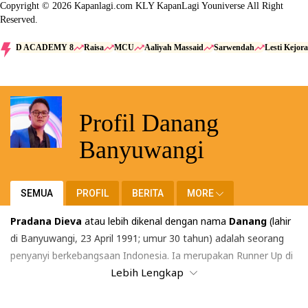
Copyright © 2026 Kapanlagi.com KLY KapanLagi Youniverse All Right
Reserved.
D ACADEMY 8
Raisa
MCU
Aaliyah Massaid
Sarwendah
Lesti Kejora
Profil Danang
Banyuwangi
SEMUA
PROFIL
BERITA
MORE
Pradana Dieva
atau lebih dikenal dengan nama
Danang
(lahir
di
Banyuwangi
, 23 April 1991; umur 30 tahun) adalah seorang
penyanyi
berkebangsaan
Indonesia
. Ia merupakan Runner Up di
Lebih Lengkap
D'Academy (Musim 2)
dan juara pertama di
D'Academy Asia
(Musim 1)
yang ditayangkan di
Indosiar
. Danang mempunyai
kemampuan bernyanyi yang sangat bagus karena pria ini