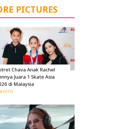
RE PICTURES
otret Chava Anak Rachel
ennya Juara 1 Skate Asia
026 di Malaysia
8 FOTO