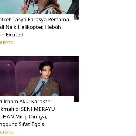
otret Tasya Farasya Pertama
ali Naik Helikopter, Heboh
an Excited
6 FOTO
ri Irham Akui Karakter
ikmah di SENI MERAYU
UHAN Mirip Dirinya,
inggung Sifat Egois
6 FOTO