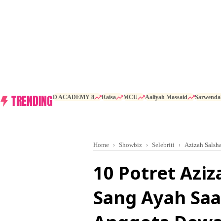
TRENDING
D ACADEMY 8
Raisa
MCU
Aaliyah Massaid
Sarwenda
Home
Showbiz
Selebriti
Azizah Salsh
10 Potret Azi
Sang Ayah Saa