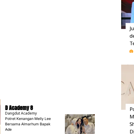
J
d
T
D Academy 8
P
Dangdut Academy
M
Potret Kenangan Melly Lee
S
Bersama Almarhum Bapak
Ade
D