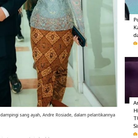
P
K
d
A
H
dampingi sang ayah, Andre Rosiade, dalam pelantikannya
T
S