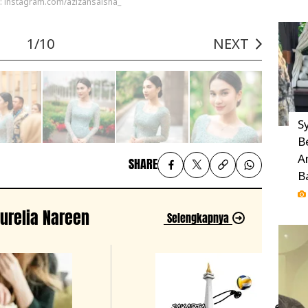
a: instagram.com/azizahsalsha_
1/10
NEXT
Sy
B
A
SHARE
B
Aurelia Nareen
Selengkapnya