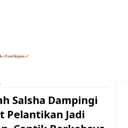
h
Lesti Kejora
a
zah Salsha Dampingi
t Pelantikan Jadi