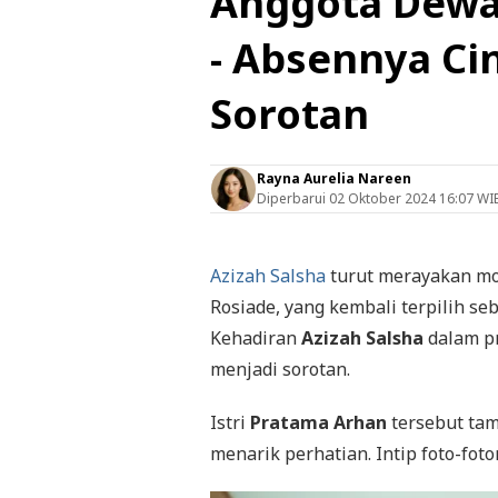
Anggota Dewa
- Absennya Cin
Sorotan
Rayna Aurelia Nareen
Diperbarui
02 Oktober 2024 16:07 WI
Azizah Salsha
turut merayakan mo
Rosiade, yang kembali terpilih se
Kehadiran
Azizah Salsha
dalam pr
menjadi sorotan.
Istri
Pratama Arhan
tersebut ta
menarik perhatian. Intip foto-foto