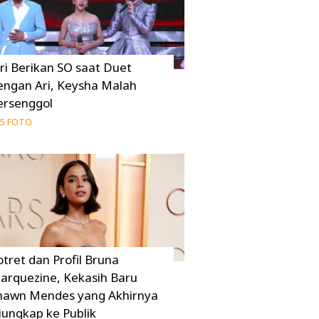
uri Berikan SO saat Duet
engan Ari, Keysha Malah
ersenggol
5 FOTO
otret dan Profil Bruna
arquezine, Kekasih Baru
hawn Mendes yang Akhirnya
iungkap ke Publik