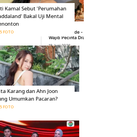
iti Kamal Sebut 'Perumahan
addaland' Bakal Uji Mental
enonton
5 FOTO
Korea 2026 Skip
Pursuit of Jade - Zhan Zhao Adventures Ja
Wajib Pecinta Drama Asia
18 Juni 2026
ita Karang dan Ahn Joon
ung Umumkan Pacaran?
5 FOTO