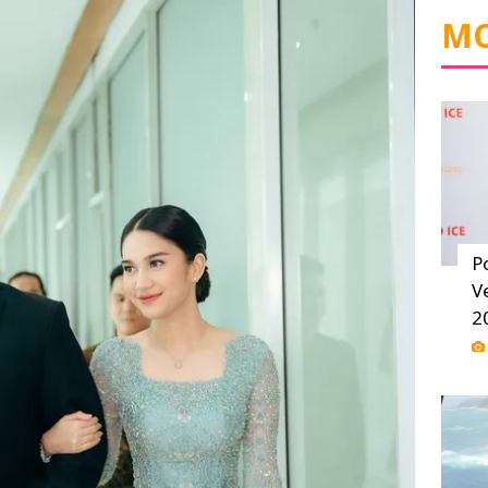
MO
P
V
2