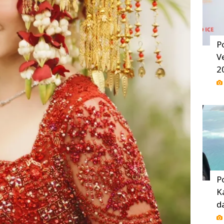
P
V
2
P
K
d