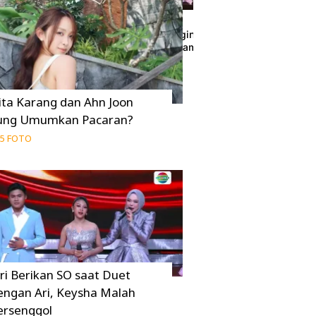
pez Prancis,
Pasha Ungu Ingin Kiesha Alvaro Lulus Sarj
Biayai Kuliah Sampai Mesir
07 Agustus 2026
ita Karang dan Ahn Joon
ung Umumkan Pacaran?
5 FOTO
uri Berikan SO saat Duet
engan Ari, Keysha Malah
ersenggol