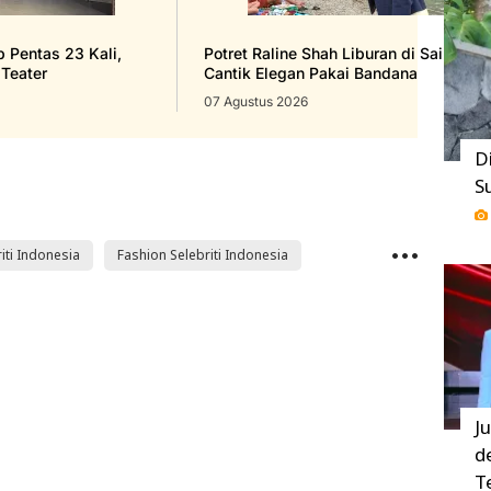
 Pentas 23 Kali,
Potret Raline Shah Liburan di Saint Tro
Teater
Cantik Elegan Pakai Bandana
07 Agustus 2026
D
S
iti Indonesia
Fashion Selebriti Indonesia
J
d
T