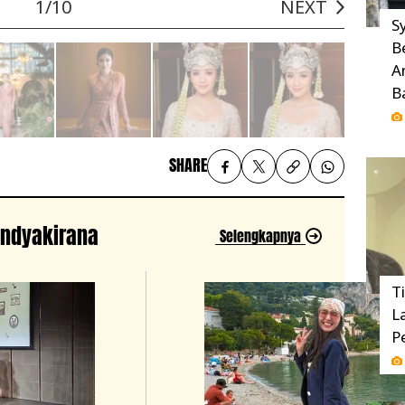
1/10
NEXT
Sy
B
A
B
SHARE
nindyakirana
Selengkapnya
T
L
P