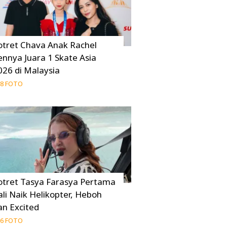
otret Chava Anak Rachel
ennya Juara 1 Skate Asia
026 di Malaysia
8 FOTO
otret Tasya Farasya Pertama
ali Naik Helikopter, Heboh
an Excited
6 FOTO