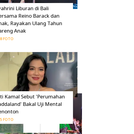
ahrini Liburan di Bali
ersama Reino Barack dan
nak, Rayakan Ulang Tahun
areng Anak
8 FOTO
iti Kamal Sebut 'Perumahan
addaland' Bakal Uji Mental
enonton
5 FOTO