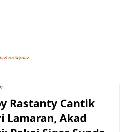
h
Lesti Kejora
ty
by Rastanty Cantik
i Lamaran, Akad