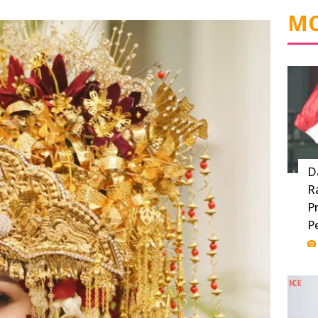
MO
D
R
P
P