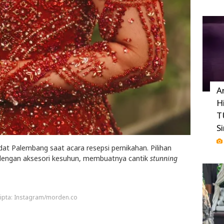
A
H
T
S
t Palembang saat acara resepsi pernikahan. Pilihan
dengan aksesori kesuhun, membuatnya cantik
stunning
ipta: Instagram/morden.co