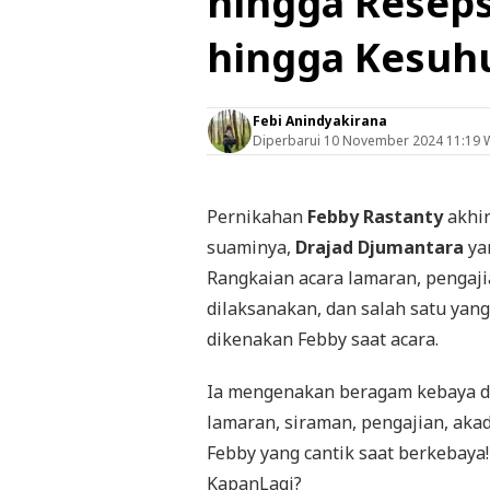
hingga Reseps
hingga Kesuh
Febi Anindyakirana
Diperbarui
10 November 2024 11:19 
Pernikahan
Febby Rastanty
akhir
suaminya,
Drajad Djumantara
yan
Rangkaian acara lamaran, pengaji
dilaksanakan, dan salah satu yan
dikenakan Febby saat acara.
Ia mengenakan beragam kebaya de
lamaran, siraman, pengajian, akad
Febby yang cantik saat berkebaya!
KapanLagi?