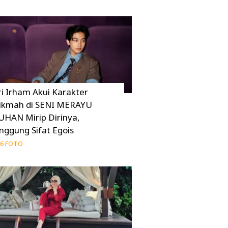
ri Irham Akui Karakter
ikmah di SENI MERAYU
UHAN Mirip Dirinya,
inggung Sifat Egois
6 FOTO