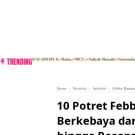
TRENDING
D ACADEMY 8
Raisa
MCU
Aaliyah Massaid
Sarwenda
Home
Showbiz
Selebriti
Febby Rastan
10 Potret Feb
Berkebaya dar