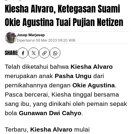
Kiesha Alvaro, Ketegasan Suami
Okie Agustina Tuai Pujian Netizen
Josep Marjosep
Diperbarui
06 Mei 2023 09:20 WIB
SHARE
Telah diketahui bahwa
Kiesha Alvaro
merupakan anak
Pasha Ungu
dari
pernikahannya dengan
Okie Agustina
.
Pasca bercerai, Kiesha tinggal bersama
sang ibu, yang dinikahi oleh pemain sepak
bola
Gunawan Dwi Cahyo
.
Terbaru,
Kiesha Alvaro
mulai