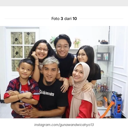
Foto
3
dari
10
instagram.com/gunawandwicahyo13