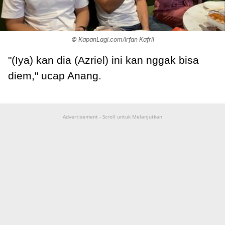
© KapanLagi.com/Irfan Kafril
"(Iya) kan dia (Azriel) ini kan nggak bisa
diem," ucap Anang.
Advertisement - Scroll untuk Melanjutkan