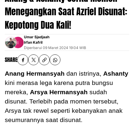
Menegangkan Saat Azriel Disunat:
Kepotong Dua Kali!
Umar Sjadjaah
Irfan Kafril
Diperbarui
09 Maret 2024 19:04 WIB
SHARE
Anang Hermansyah
dan istrinya,
Ashanty
kini merasa lega karena putra bungsu
mereka,
Arsya Hermansyah
sudah
disunat. Terlebih pada momen tersebut,
Arsya tak rewel seperti kebanyakan anak
seumurannya saat disunat.