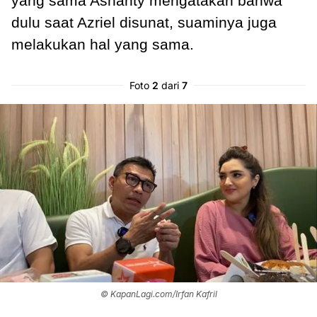
yang sama Ashanty mengatakan bahwa
dulu saat Azriel disunat, suaminya juga
melakukan hal yang sama.
Foto
2
dari
7
© KapanLagi.com/Irfan Kafril