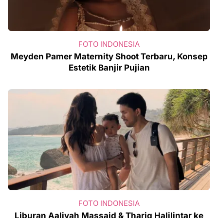
FOTO INDONESIA
Meyden Pamer Maternity Shoot Terbaru, Konsep
Estetik Banjir Pujian
FOTO INDONESIA
Liburan Aaliyah Massaid & Thariq Halilintar ke