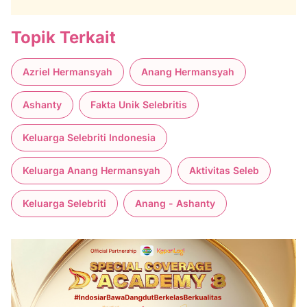
Topik Terkait
Azriel Hermansyah
Anang Hermansyah
Ashanty
Fakta Unik Selebritis
Keluarga Selebriti Indonesia
Keluarga Anang Hermansyah
Aktivitas Seleb
Keluarga Selebriti
Anang - Ashanty