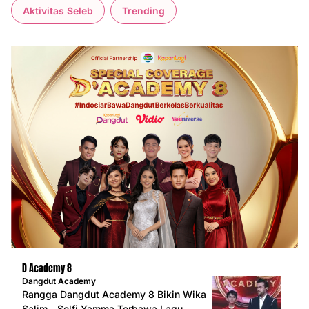
Aktivitas Seleb
Trending
D Academy 8
Dangdut Academy
Rangga Dangdut Academy 8 Bikin Wika
Salim - Selfi Yamma Terbawa Lagu