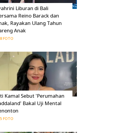
ahrini Liburan di Bali
ersama Reino Barack dan
nak, Rayakan Ulang Tahun
areng Anak
8 FOTO
iti Kamal Sebut 'Perumahan
addaland' Bakal Uji Mental
enonton
5 FOTO