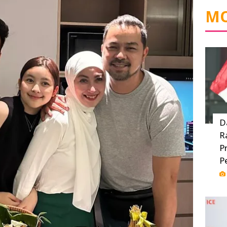
MO
D
R
P
P