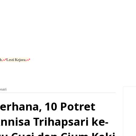
h
Lesti Kejora
sari
erhana, 10 Potret
nnisa Trihapsari ke-