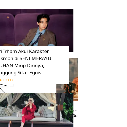
ri Irham Akui Karakter
ikmah di SENI MERAYU
UHAN Mirip Dirinya,
inggung Sifat Egois
6 FOTO
Korea 2026 Skip
Pursuit of Jade - Zhan Zhao Adventures Ja
Wajib Pecinta Drama Asia
18 Juni 2026