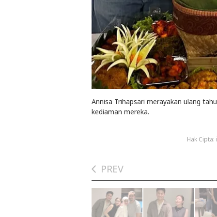
Annisa Trihapsari merayakan ulang tah
kediaman mereka.
Hak Cipta:
PREV