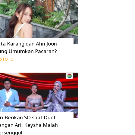
ita Karang dan Ahn Joon
ung Umumkan Pacaran?
5 FOTO
uri Berikan SO saat Duet
engan Ari, Keysha Malah
ersenggol