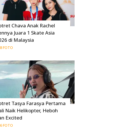
otret Chava Anak Rachel
ennya Juara 1 Skate Asia
026 di Malaysia
8 FOTO
otret Tasya Farasya Pertama
ali Naik Helikopter, Heboh
an Excited
6 FOTO