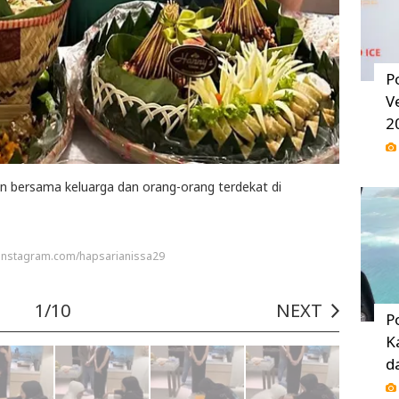
P
V
2
un bersama keluarga dan orang-orang terdekat di
 instagram.com/hapsarianissa29
1/10
NEXT
P
K
d