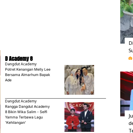
D
S
D Academy 8
Dangdut Academy
Potret Kenangan Melly Lee
Bersama Almarhum Bapak
Ade
Dangdut Academy
Rangga Dangdut Academy
8 Bikin Wika Salim - Selfi
J
Yamma Terbawa Lagu
d
'Kehilangan'
T