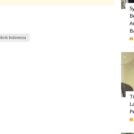
Sy
B
A
B
briti Indonesia
T
L
P