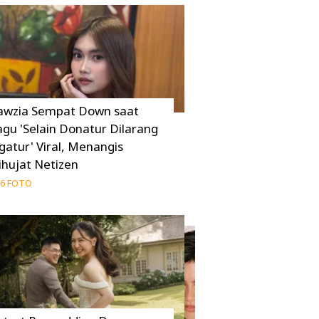
awzia Sempat Down saat
agu 'Selain Donatur Dilarang
gatur' Viral, Menangis
ihujat Netizen
6 FOTO