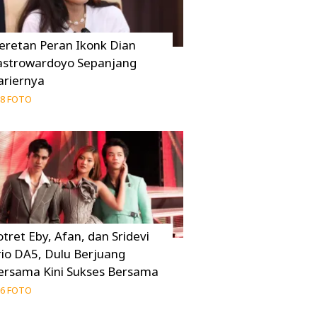
eretan Peran Ikonk Dian
astrowardoyo Sepanjang
ariernya
8 FOTO
otret Eby, Afan, dan Sridevi
rio DA5, Dulu Berjuang
ersama Kini Sukses Bersama
6 FOTO