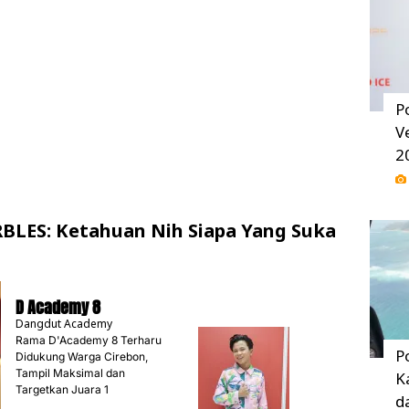
P
V
2
LES: Ketahuan Nih Siapa Yang Suka
D Academy 8
Dangdut Academy
Rama D'Academy 8 Terharu
P
Didukung Warga Cirebon,
Tampil Maksimal dan
K
Targetkan Juara 1
d