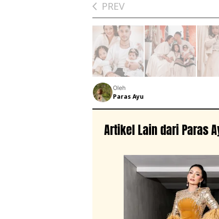
PREV
Oleh
Paras Ayu
Artikel Lain dari Paras 