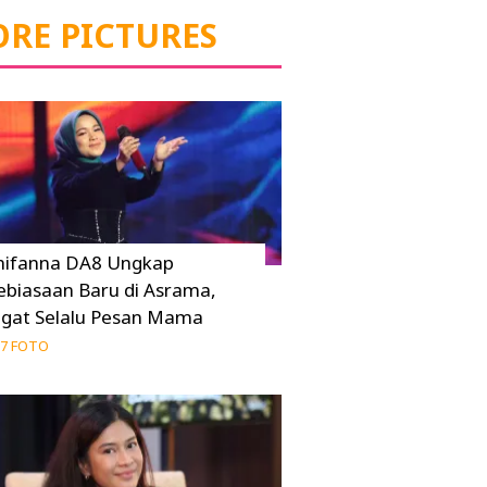
RE PICTURES
hifanna DA8 Ungkap
ebiasaan Baru di Asrama,
ngat Selalu Pesan Mama
7 FOTO