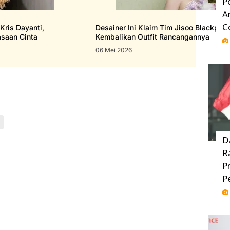
P
A
C
 Kris Dayanti,
Desainer Ini Klaim Tim Jisoo Blackpink
saan Cinta
Kembalikan Outfit Rancangannya
06 Mei 2026
D
R
P
P