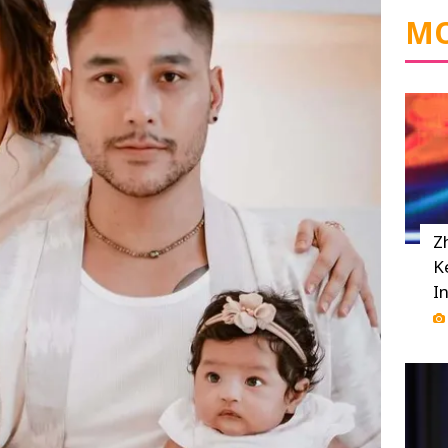
MO
Z
K
I