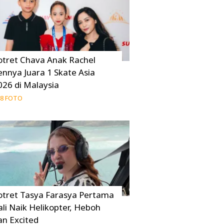
otret Chava Anak Rachel
ennya Juara 1 Skate Asia
026 di Malaysia
8 FOTO
otret Tasya Farasya Pertama
ali Naik Helikopter, Heboh
an Excited