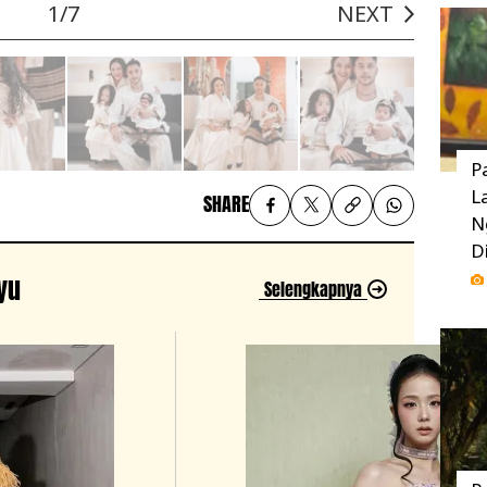
1/7
NEXT
P
L
SHARE
N
D
Ayu
Selengkapnya