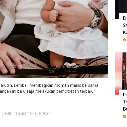
D
S
K
 Baharudin, kembali membagikan momen manis bersama
sangan ini baru saja melakukan pemotretan terbaru
P
T
B
 (credit: instagram/krisjianabah)