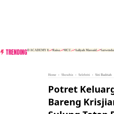
TRENDING
D ACADEMY 8
Raisa
MCU
Aaliyah Massaid
Sarwenda
Home
Showbiz
Selebriti
Siti Badriah
Potret Keluarg
Bareng Krisjia