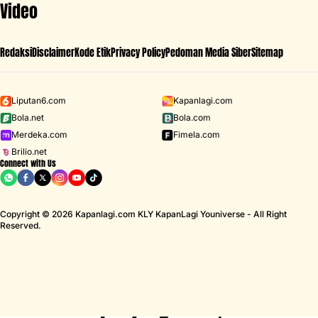
Video
Redaksi
Disclaimer
Kode Etik
Privacy Policy
Pedoman Media Siber
Sitemap
Liputan6.com
Kapanlagi.com
Bola.net
Bola.com
Iklan - Scroll ke bawah untuk melanjutkan
Merdeka.com
Fimela.com
MENU
Brilio.net
Connect with Us
D ACADEMY 8
Gisela Cindy
MCU
Aaliyah Massaid
Sarwendah
Copyright © 2026 Kapanlagi.com KLY KapanLagi Youniverse - All Right
Reserved.
Home
Showbiz
Korea
8 Rekomendasi Drama China
Terbaik Sepanjang 2024, Raih