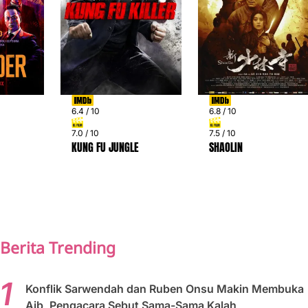
6.4 / 10
6.8 / 10
7.0 / 10
7.5 / 10
KUNG FU JUNGLE
SHAOLIN
PREV
NEXT
Berita Trending
Konflik Sarwendah dan Ruben Onsu Makin Membuka
Aib, Pengacara Sebut Sama-Sama Kalah