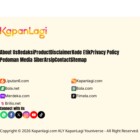
About Us
Redaksi
Product
Disclaimer
Kode Etik
Privacy Policy
Pedoman Media Siber
Arsip
Contact
Sitemap
Liputan6.com
Kapanlagi.com
Bola.net
Bola.com
Merdeka.com
Fimela.com
Brilio.net
Connect with Us
Copyright © 2026 Kapanlagi.com KLY KapanLagi Youniverse - All Right Reserved.