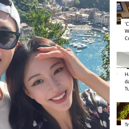
'
W
C
H
d
T
T