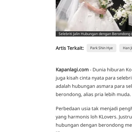
Selebriti Jalin Hubungan dengan Berondong 
Artis Terkait:
Park Shin Hye
Han J
Kapanlagi.com
- Dunia hiburan K
juga kisah cinta nyata para selebr
adalah hubungan asmara para sele
berondong, alias pria lebih muda.
Perbedaan usia tak menjadi pe
yang harmonis loh KLovers. Justru,
hubungan dengan berondong menu