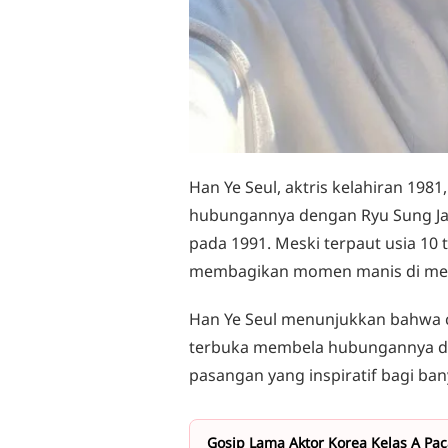
Han Ye Seul, aktris kelahiran 1
hubungannya dengan Ryu Sung Jae,
pada 1991. Meski terpaut usia 10
membagikan momen manis di medi
Han Ye Seul menunjukkan bahwa cin
terbuka membela hubungannya da
pasangan yang inspiratif bagi ba
Gosip Lama Aktor Korea Kelas A Pac