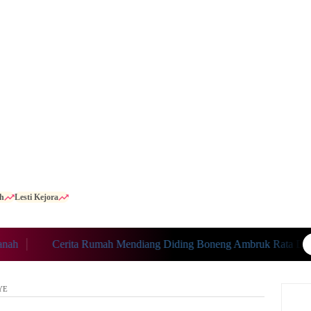
h
Lesti Kejora
Cerita Rumah Mendiang Diding Boneng Ambruk Rata Dengan 
YE