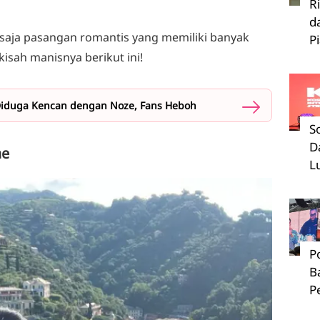
R
d
 saja pasangan romantis yang memiliki banyak
P
kisah manisnya berikut ini!
Diduga Kencan dengan Noze, Fans Heboh
S
D
ae
L
P
B
P