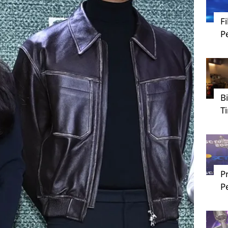
F
P
B
T
P
P