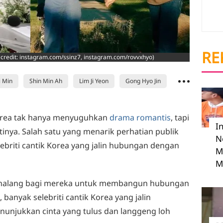
RE
(credit: instagram.com/ssinz7, instagram.com/rovvxhyo)
i Min
Shin Min Ah
Lim Ji Yeon
Gong Hyo Jin
orea tak hanya menyuguhkan
drama romantis
, tapi
I
itinya. Salah satu yang menarik perhatian publik
N
briti cantik Korea yang jalin hubungan dengan
M
M
nghalang bagi mereka untuk membangun hubungan
 banyak selebriti cantik Korea yang jalin
njukkan cinta yang tulus dan langgeng loh