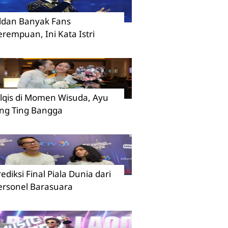
ildan Banyak Fans
erempuan, Ini Kata Istri
ilqis di Momen Wisuda, Ayu
ing Ting Bangga
rediksi Final Piala Dunia dari
ersonel Barasuara