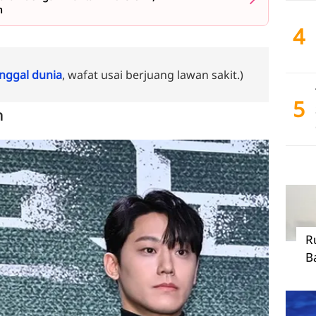
n
4
ggal dunia
, wafat usai berjuang lawan sakit.)
5
n
R
B