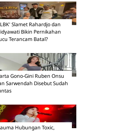
CLBK' Slamet Rahardjo dan
idyawati Bikin Pernikahan
ucu Terancam Batal?
arta Gono-Gini Ruben Onsu
an Sarwendah Disebut Sudah
untas
rauma Hubungan Toxic,