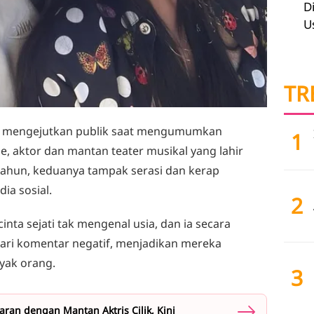
D
U
TR
981, mengejutkan publik saat mengumumkan
1
 aktor dan mantan teater musikal yang lahir
 tahun, keduanya tampak serasi dan kerap
a sosial.
2
ta sejati tak mengenal usia, dan ia secara
ri komentar negatif, menjadikan mereka
nyak orang.
3
aran dengan Mantan Aktris Cilik, Kini