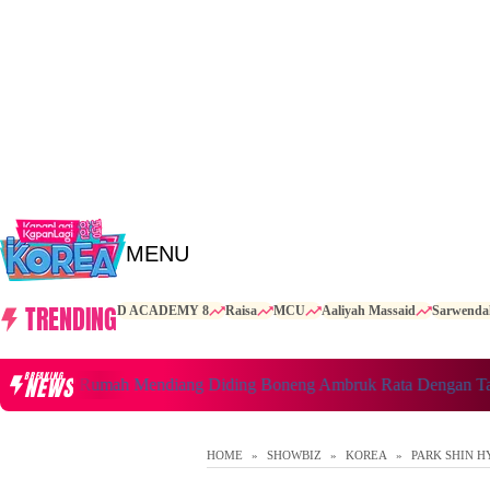
MENU
TRENDING
D ACADEMY 8
Raisa
MCU
Aaliyah Massaid
Sarwenda
BREAKING
NEWS
Cerita Rumah Mendiang Diding Boneng Ambruk Rata Dengan Tanah
HOME
SHOWBIZ
KOREA
PARK SHIN H