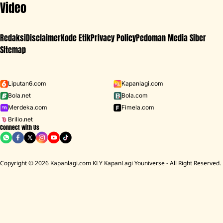
Video
Redaksi
Disclaimer
Kode Etik
Privacy Policy
Pedoman Media Siber
Sitemap
Iklan - Scroll ke bawah untuk melanjutkan
Liputan6.com
Kapanlagi.com
Bola.net
Bola.com
MENU
Merdeka.com
Fimela.com
Brilio.net
Connect with Us
D ACADEMY 8
Raisa
MCU
Aaliyah Massaid
Sarwendah
Lesti K
Copyright © 2026 Kapanlagi.com KLY KapanLagi Youniverse - All Right Reserved.
Home
Film
Indonesia
Terbaru Ada JUMBO, Ini 6 Film Animasi
Indonesia Terlaris yang Menarik untuk
Ditonton