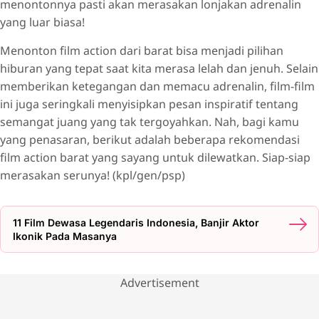
menontonnya pasti akan merasakan lonjakan adrenalin
TOP GUN: MAVERICK
yang luar biasa!
ARMY OF THE DEAD
Menonton film action dari barat bisa menjadi pilihan
UNCHARTED
hiburan yang tepat saat kita merasa lelah dan jenuh. Selain
THE NORTHMAN
memberikan ketegangan dan memacu adrenalin, film-film
ini juga seringkali menyisipkan pesan inspiratif tentang
INDIANA JONES
semangat juang yang tak tergoyahkan. Nah, bagi kamu
THE BATMAN (2022)
yang penasaran, berikut adalah beberapa rekomendasi
EXPEND4BLES (2023)
film action barat yang sayang untuk dilewatkan. Siap-siap
SHANG CHI AND THE LEGEND OF TEN RINGS (2021)
merasakan serunya! (kpl/gen/psp)
LOST BULLET (2020)
EXTRACTION (2020)
11 Film Dewasa Legendaris Indonesia, Banjir Aktor
Ikonik Pada Masanya
RELAY
ONE BATTLE AFTER ANOTHER
Advertisement
SINNERS
THE RUNNING MAN