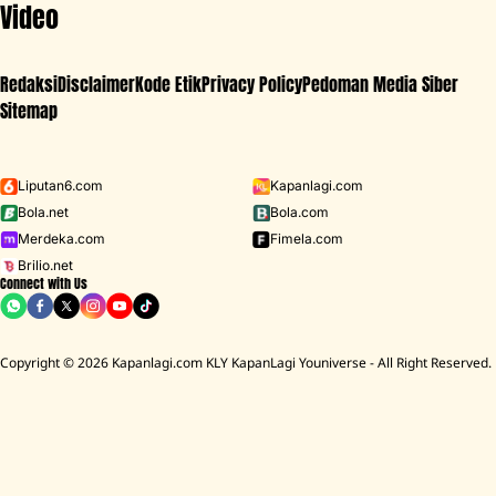
Video
Redaksi
Disclaimer
Kode Etik
Privacy Policy
Pedoman Media Siber
Sitemap
Iklan - Scroll ke bawah untuk melanjutkan
Liputan6.com
Kapanlagi.com
Bola.net
Bola.com
MENU
Merdeka.com
Fimela.com
Brilio.net
Connect with Us
D ACADEMY 8
Raisa
MCU
Aaliyah Massaid
Sarwendah
Lesti K
BREAKING
NEWS
Copyright © 2026 Kapanlagi.com KLY KapanLagi Youniverse - All Right Reserved.
Cerita Rumah Mendiang Diding Boneng Ambruk Rata Denga
HOME
FILM
INTERNASIONAL