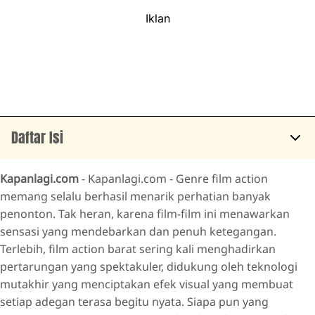
Iklan
Daftar Isi
TENET
Kapanlagi.com
- Kapanlagi.com - Genre film action
ZACK SNYDER: JUSTICE LEAGUE
memang selalu berhasil menarik perhatian banyak
penonton. Tak heran, karena film-film ini menawarkan
SPIDERMAN: NO WAY HOME
sensasi yang mendebarkan dan penuh ketegangan.
READY PLAYER ONE
Terlebih, film action barat sering kali menghadirkan
NO TIME TO DIE
pertarungan yang spektakuler, didukung oleh teknologi
mutakhir yang menciptakan efek visual yang membuat
MISSION IMPOSSIBLE FALLOUT
setiap adegan terasa begitu nyata. Siapa pun yang
INCEPTION