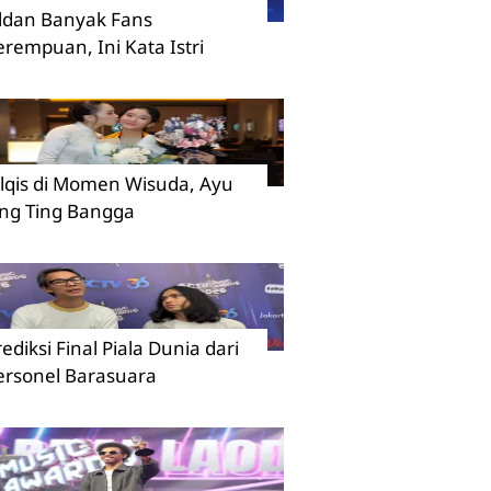
ildan Banyak Fans
erempuan, Ini Kata Istri
ilqis di Momen Wisuda, Ayu
ing Ting Bangga
rediksi Final Piala Dunia dari
ersonel Barasuara