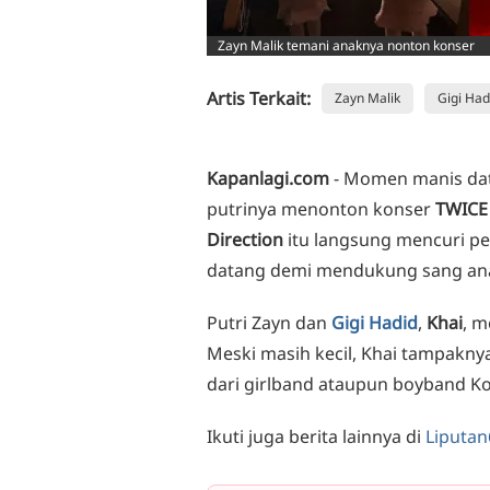
Zayn Malik temani anaknya nonton konser
Artis Terkait:
Zayn Malik
Gigi Had
Kapanlagi.com
- Momen manis da
putrinya menonton konser
TWICE
Direction
itu langsung mencuri pe
datang demi mendukung sang ana
Putri Zayn dan
Gigi Hadid
,
Khai
, 
Meski masih kecil, Khai tampakny
dari girlband ataupun boyband Ko
Ikuti juga berita lainnya di
Liputan