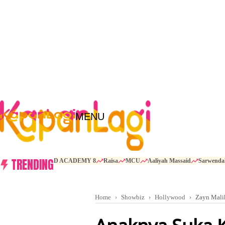
MENU
TRENDING
D ACADEMY 8
Raisa
MCU
Aaliyah Massaid
Sarwenda
Home
Showbiz
Hollywood
Zayn Mali