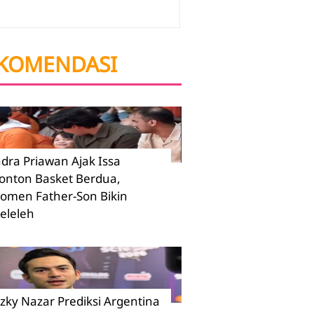
KOMENDASI
ndra Priawan Ajak Issa
onton Basket Berdua,
omen Father-Son Bikin
eleleh
izky Nazar Prediksi Argentina