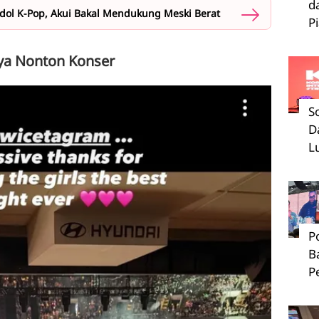
d
Idol K-Pop, Akui Bakal Mendukung Meski Berat
P
nya Nonton Konser
S
D
L
P
B
P