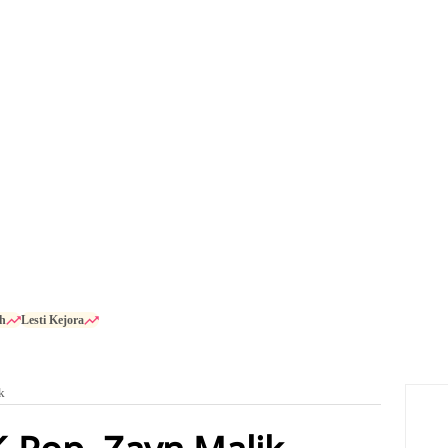
h
Lesti Kejora
k