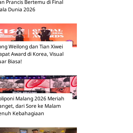
an Prancis Bertemu di Final
iala Dunia 2026
ong Weilong dan Tian Xiwei
apat Award di Korea, Visual
uar Biasa!
oliponi Malang 2026 Meriah
anget, dari Sore ke Malam
enuh Kebahagiaan