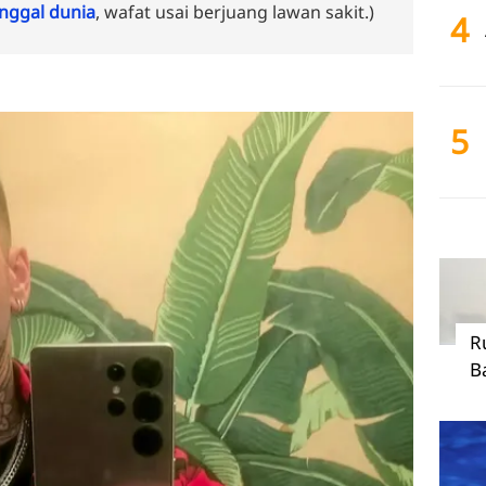
ggal dunia
, wafat usai berjuang lawan sakit.)
4
5
R
B