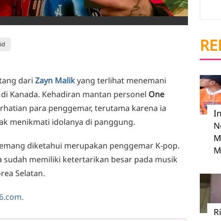
RE
id
tang dari
Zayn Malik
yang terlihat menemani
di Kanada. Kehadiran mantan personel
One
rhatian para penggemar, terutama karena ia
I
k menikmati idolanya di panggung.
N
M
memang diketahui merupakan penggemar K-pop.
M
a sudah memiliki ketertarikan besar pada musik
rea Selatan.
6.com.
R