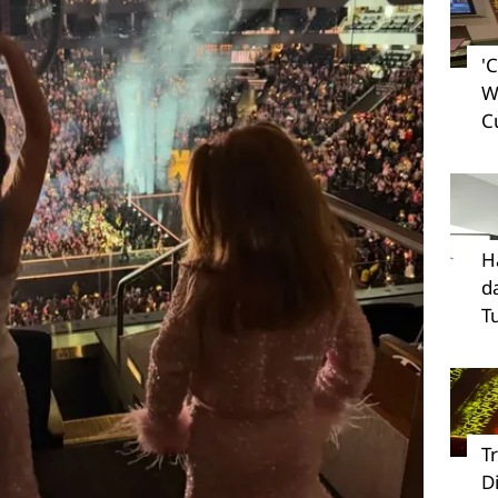
'
W
C
H
d
T
T
D