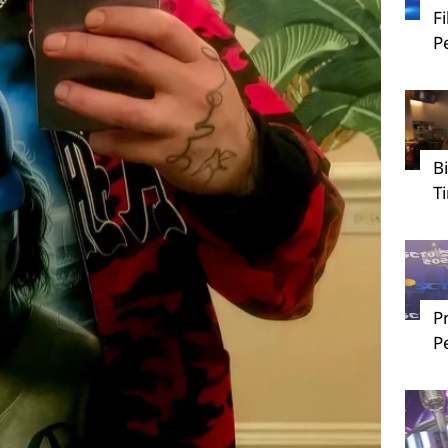
F
P
B
T
P
P