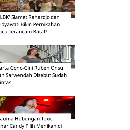
CLBK' Slamet Rahardjo dan
idyawati Bikin Pernikahan
ucu Terancam Batal?
arta Gono-Gini Ruben Onsu
an Sarwendah Disebut Sudah
untas
rauma Hubungan Toxic,
inar Candy Pilih Menikah di