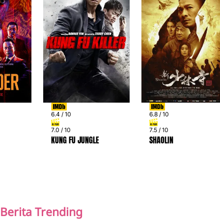
6.4 / 10
6.8 / 10
7.0 / 10
7.5 / 10
KUNG FU JUNGLE
SHAOLIN
PREV
NEXT
Berita Trending