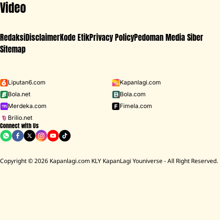
Video
Redaksi
Disclaimer
Kode Etik
Privacy Policy
Pedoman Media Siber
Sitemap
Iklan - Scroll ke bawah untuk melanjutkan
Liputan6.com
Kapanlagi.com
Bola.net
Bola.com
MENU
Merdeka.com
Fimela.com
Brilio.net
Connect with Us
D ACADEMY 8
Raisa
MCU
Aaliyah Massaid
Sarwendah
Lesti K
Copyright © 2026 Kapanlagi.com KLY KapanLagi Youniverse - All Right Reserved.
HOME
SHOWBIZ
SELEBRITI
DAVINA KARAMOY
Davina Karamoy Tampil Galak dan
Macho di Film Terbaru, Karakternya Bikin