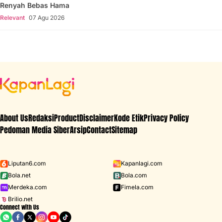
Renyah Bebas Hama
Relevant
07 Agu 2026
About Us
Redaksi
Product
Disclaimer
Kode Etik
Privacy Policy
Pedoman Media Siber
Arsip
Contact
Sitemap
Liputan6.com
Kapanlagi.com
Bola.net
Bola.com
Merdeka.com
Fimela.com
Brilio.net
Connect with Us