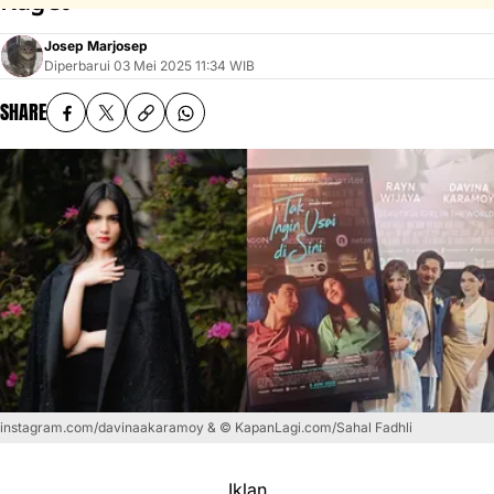
Kaget
Josep Marjosep
Diperbarui
03 Mei 2025 11:34 WIB
SHARE
instagram.com/davinaakaramoy & © KapanLagi.com/Sahal Fadhli
Iklan