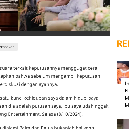
RE
erhoeven
suara terkait keputusannya menggugat cerai
kapkan bahwa sebelum mengambil keputusan
I
 berdiskusi dengan ayahnya.
N
M
 satu kunci kehidupan saya dalam hidup, saya
M
usan dia adalah putusan saya, ibu saya udah nggak
ong Entertainment, Selasa (8/10/2024).
dialami Baim dan Paula bukanlah hal yang