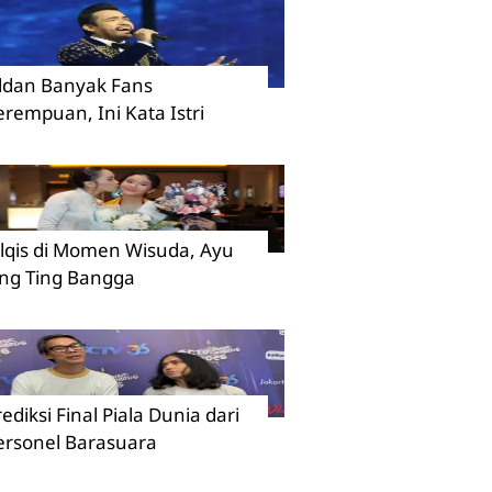
ildan Banyak Fans
erempuan, Ini Kata Istri
ilqis di Momen Wisuda, Ayu
ing Ting Bangga
rediksi Final Piala Dunia dari
ersonel Barasuara