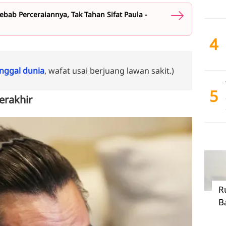
b Perceraiannya, Tak Tahan Sifat Paula -
4
ggal dunia
, wafat usai berjuang lawan sakit.)
5
erakhir
R
B