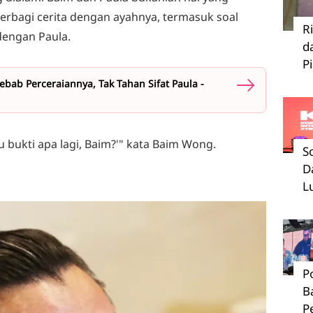
erbagi cerita dengan ayahnya, termasuk soal
R
dengan Paula.
d
P
b Perceraiannya, Tak Tahan Sifat Paula -
u bukti apa lagi, Baim?'" kata Baim Wong.
S
D
L
P
B
P