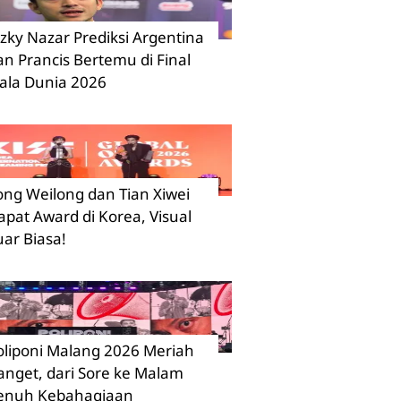
izky Nazar Prediksi Argentina
an Prancis Bertemu di Final
iala Dunia 2026
ong Weilong dan Tian Xiwei
apat Award di Korea, Visual
uar Biasa!
oliponi Malang 2026 Meriah
anget, dari Sore ke Malam
enuh Kebahagiaan