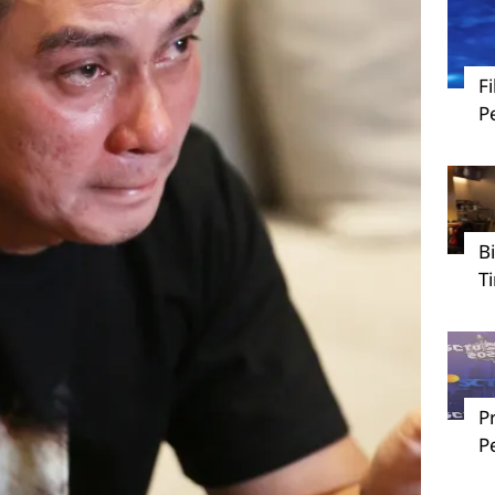
F
P
B
T
P
P