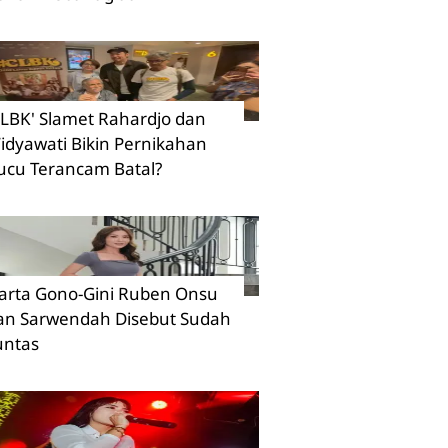
CLBK' Slamet Rahardjo dan
idyawati Bikin Pernikahan
ucu Terancam Batal?
arta Gono-Gini Ruben Onsu
an Sarwendah Disebut Sudah
untas