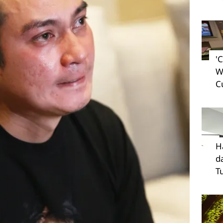
'
W
C
H
d
T