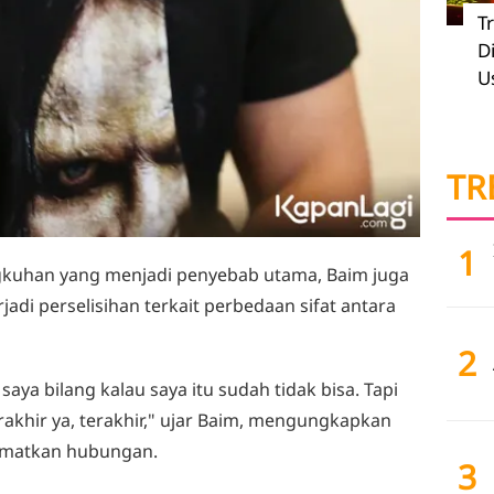
T
D
U
TR
1
gkuhan yang menjadi penyebab utama, Baim juga
di perselisihan terkait perbedaan sifat antara
2
aya bilang kalau saya itu sudah tidak bisa. Tapi
erakhir ya, terakhir," ujar Baim, mengungkapkan
amatkan hubungan.
3