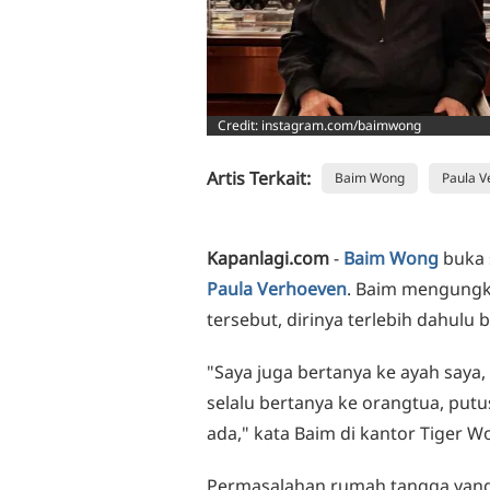
Credit: instagram.com/baimwong
Artis Terkait:
Baim Wong
Paula V
Kapanlagi.com
-
Baim Wong
buka 
Paula Verhoeven
. Baim mengung
tersebut, dirinya terlebih dahulu
"Saya juga bertanya ke ayah saya,
selalu bertanya ke orangtua, put
ada," kata Baim di kantor Tiger W
Permasalahan rumah tangga yang 