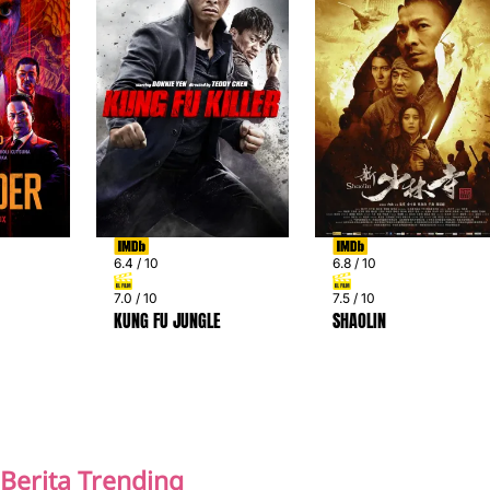
6.4 / 10
6.8 / 10
7.0 / 10
7.5 / 10
KUNG FU JUNGLE
SHAOLIN
PREV
NEXT
Berita Trending