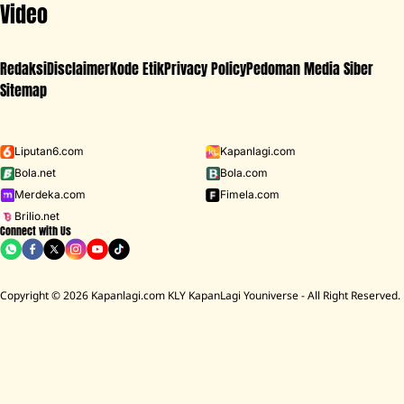
Video
Redaksi
Disclaimer
Kode Etik
Privacy Policy
Pedoman Media Siber
Sitemap
Iklan - Scroll ke bawah untuk melanjutkan
Liputan6.com
Kapanlagi.com
Bola.net
Bola.com
MENU
Merdeka.com
Fimela.com
Brilio.net
Connect with Us
D ACADEMY 8
Raisa
MCU
Aaliyah Massaid
Sarwendah
Lesti K
Copyright © 2026 Kapanlagi.com KLY KapanLagi Youniverse - All Right Reserved.
HOME
SHOWBIZ
SELEBRITI
FUJI
Momen Fuji dan Fadly Faisal Ikut Tren HI
KIDS untuk Gala, Bikin Terenyuh