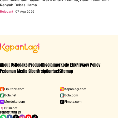
Renyah Bebas Hama
Relevant
07 Agu 2026
About Us
Redaksi
Product
Disclaimer
Kode Etik
Privacy Policy
Pedoman Media Siber
Arsip
Contact
Sitemap
Liputan6.com
Kapanlagi.com
Bola.net
Bola.com
Merdeka.com
Fimela.com
Brilio.net
Connect with Us