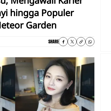
su, Mengawali Karier
yi hingga Populer
eteor Garden
SHARE