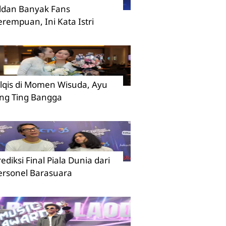
ildan Banyak Fans
erempuan, Ini Kata Istri
ilqis di Momen Wisuda, Ayu
ing Ting Bangga
rediksi Final Piala Dunia dari
ersonel Barasuara