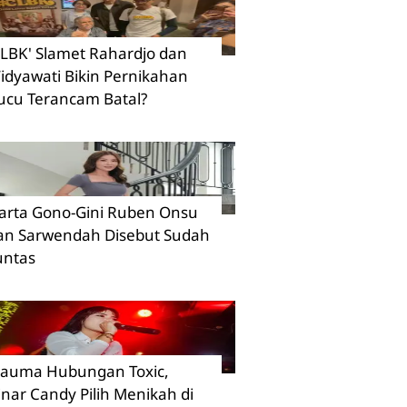
CLBK' Slamet Rahardjo dan
idyawati Bikin Pernikahan
ucu Terancam Batal?
arta Gono-Gini Ruben Onsu
an Sarwendah Disebut Sudah
untas
rauma Hubungan Toxic,
inar Candy Pilih Menikah di