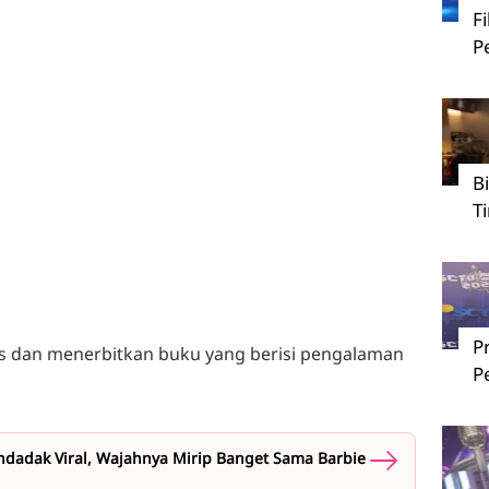
F
P
B
T
P
ulis dan menerbitkan buku yang berisi pengalaman
P
dadak Viral, Wajahnya Mirip Banget Sama Barbie