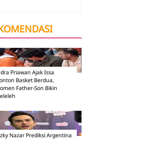
KOMENDASI
ndra Priawan Ajak Issa
onton Basket Berdua,
omen Father-Son Bikin
eleleh
izky Nazar Prediksi Argentina