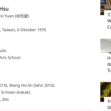
 Hsu
'
Hsi Yuan (徐熙媛)
W
C
i, Taiwan, 6 Oktober 1976
ulis
Arts School
H
d
T
14), Wang Hsi-lin (lahir 2016)
 Si-hsien (kakak)
u_das
T
D