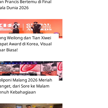
an Prancis Bertemu di Final
iala Dunia 2026
ong Weilong dan Tian Xiwei
apat Award di Korea, Visual
uar Biasa!
oliponi Malang 2026 Meriah
anget, dari Sore ke Malam
enuh Kebahagiaan