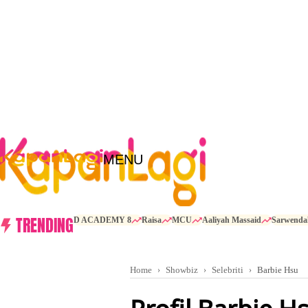
MENU
TRENDING
D ACADEMY 8
Raisa
MCU
Aaliyah Massaid
Sarwenda
Home
Showbiz
Selebriti
Barbie Hsu