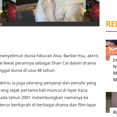
RE
g)
nyelimuti dunia hiburan Asia. Barbie Hsu, aktris
I
al lewat perannya sebagai Shan Cai dalam drama
N
ggal dunia di usia 48 tahun.
M
M
tris; ia juga seorang penyanyi dan penulis yang
ang sejak pertama kali muncul di layar kaca.
pada tahun 2001 melambungkan namanya ke
a terus berkiprah di berbagai drama dan film layar
R