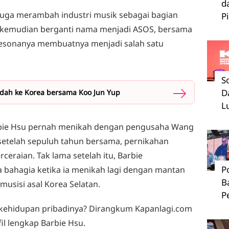
d
e juga merambah industri musik sebagai bagian
P
ng kemudian berganti nama menjadi ASOS, bersama
 pesonanya membuatnya menjadi salah satu
S
D
dah ke Korea bersama Koo Jun Yup
L
rbie Hsu pernah menikah dengan pengusaha Wang
setelah sepuluh tahun bersama, pernikahan
eraian. Tak lama setelah itu, Barbie
P
 bahagia ketika ia menikah lagi dengan mantan
B
musisi asal Korea Selatan.
P
 kehidupan pribadinya? Dirangkum Kapanlagi.com
il lengkap Barbie Hsu.