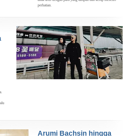
perhatian.
a
a.
alu
Arumi Bachsin hingga