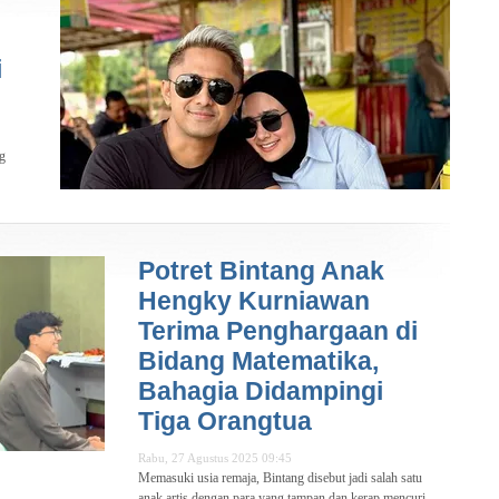
i
g
Potret Bintang Anak
Hengky Kurniawan
Terima Penghargaan di
Bidang Matematika,
Bahagia Didampingi
Tiga Orangtua
Rabu, 27 Agustus 2025 09:45
Memasuki usia remaja, Bintang disebut jadi salah satu
anak artis dengan para yang tampan dan kerap mencuri