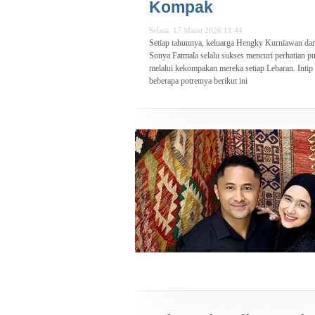
Kompak
Selasa, 17 Maret 2026 11:44
Setiap tahunnya, keluarga Hengky Kurniawan da
Sonya Fatmala selalu sukses mencuri perhatian pu
melalui kekompakan mereka setiap Lebaran. Intip
beberapa potretnya berikut ini