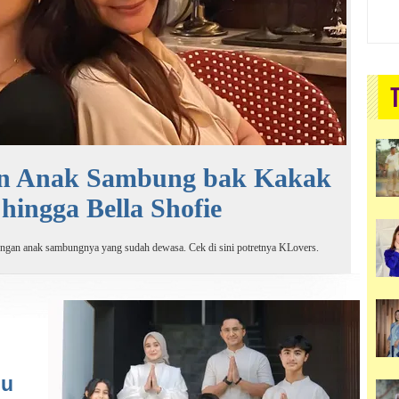
an Anak Sambung bak Kakak
 hingga Bella Shofie
dengan anak sambungnya yang sudah dewasa. Cek di sini potretnya KLovers.
lu