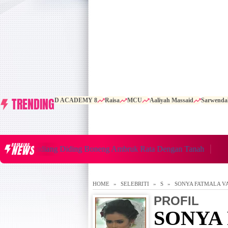
TRENDING
D ACADEMY 8
Raisa
MCU
Aaliyah Massaid
Sarwenda
BREAKING
NEWS
h Mendiang Diding Boneng Ambruk Rata Dengan Tanah
Cerit
HOME
SELEBRITI
S
SONYA FATMALA V
PROFIL
SONYA