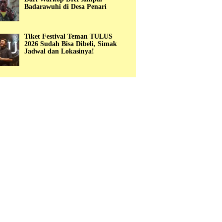
Badarawuhi di Desa Penari
Tiket Festival Teman TULUS
2026 Sudah Bisa Dibeli, Simak
Jadwal dan Lokasinya!