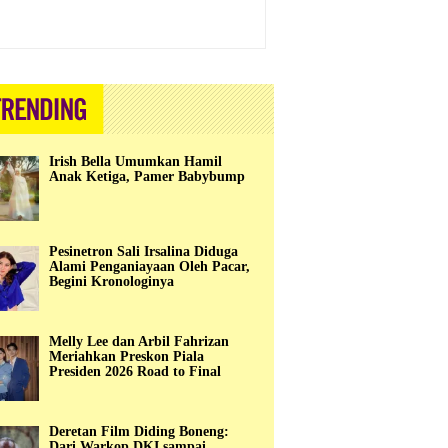
Irish Bella Umumkan Hamil
Anak Ketiga, Pamer Babybump
Pesinetron Sali Irsalina Diduga
Alami Penganiayaan Oleh Pacar,
Begini Kronologinya
Melly Lee dan Arbil Fahrizan
Meriahkan Preskon Piala
Presiden 2026 Road to Final
Deretan Film Diding Boneng:
Dari Warkop DKI sampai