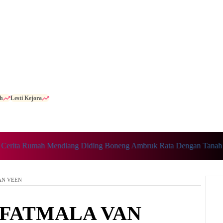
h
Lesti Kejora
a Rumah Mendiang Diding Boneng Ambruk Rata Dengan Tanah
AN VEEN
 FATMALA VAN