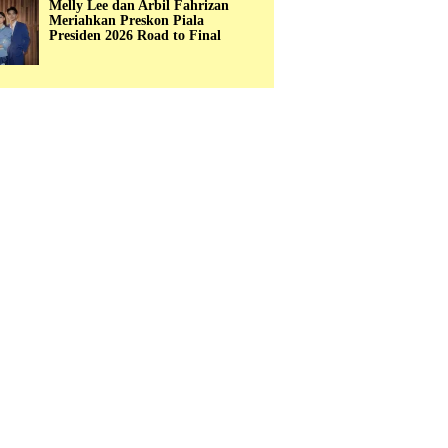
Melly Lee dan Arbil Fahrizan
Meriahkan Preskon Piala
Presiden 2026 Road to Final