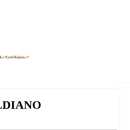
h
Lesti Kejora
LDIANO