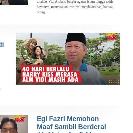
totalitas Vidi Aldiano belajar agama Islam hingga akhir
hayatnya, menyisakan inspirasi mendalam bagi banyak
orang.
di
i
Egi Fazri Memohon
Maaf Sambil Berderai