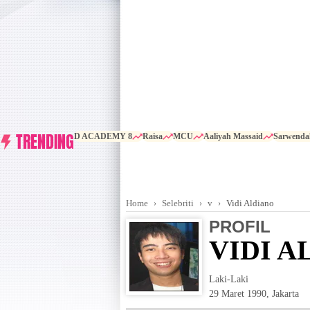
TRENDING
D ACADEMY 8
Raisa
MCU
Aaliyah Massaid
Sarwenda
Home
Selebriti
v
Vidi Aldiano
PROFIL
VIDI A
Laki-Laki
29 Maret 1990
,
Jakarta