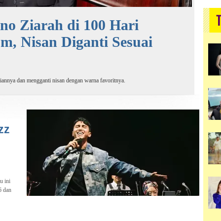
no Ziarah di 100 Hari
, Nisan Diganti Sesuai
giannya dan mengganti nisan dengan warna favoritnya.
zz
u ini
6 dan