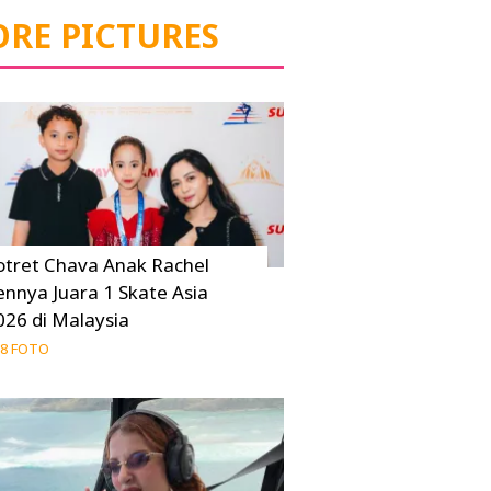
RE PICTURES
otret Chava Anak Rachel
ennya Juara 1 Skate Asia
026 di Malaysia
8 FOTO