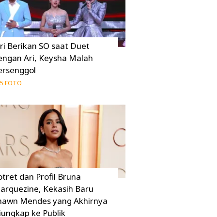
uri Berikan SO saat Duet
engan Ari, Keysha Malah
ersenggol
5 FOTO
otret dan Profil Bruna
arquezine, Kekasih Baru
hawn Mendes yang Akhirnya
iungkap ke Publik