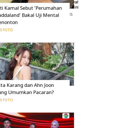
ip Perjalanan
Potret Rieke Dyah Pitaloka Si 'Oneng' di S
Liku!
BAJURI yang Kini Jadi Politikus
iti Kamal Sebut 'Perumahan
addaland' Bakal Uji Mental
16 Februari 2025
enonton
5 FOTO
ita Karang dan Ahn Joon
ung Umumkan Pacaran?
5 FOTO