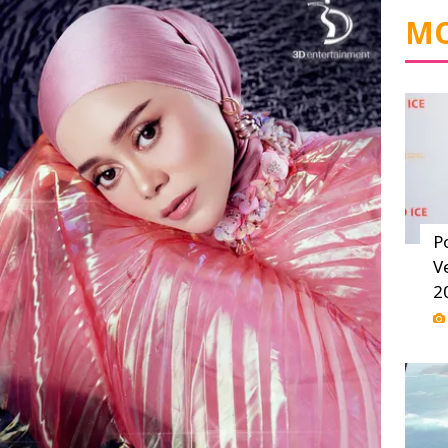
MO
P
V
2