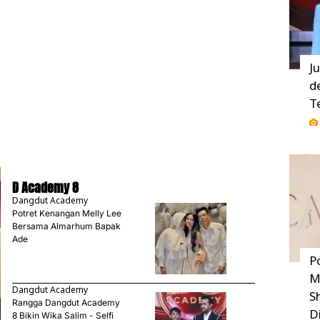
J
d
T
D Academy 8
Dangdut Academy
Potret Kenangan Melly Lee
Bersama Almarhum Bapak
Ade
P
M
Dangdut Academy
S
Rangga Dangdut Academy
D
8 Bikin Wika Salim - Selfi