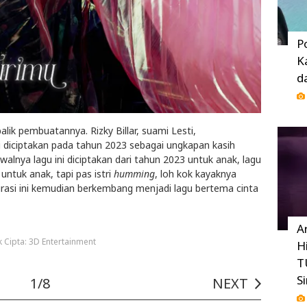
P
K
d
balik pembuatannya. Rizky Billar, suami Lesti,
diciptakan pada tahun 2023 sebagai ungkapan kasih
alnya lagu ini diciptakan dari tahun 2023 untuk anak, lagu
ntuk anak, tapi pas istri
humming
, loh kok kayaknya
spirasi ini kemudian berkembang menjadi lagu bertema cinta
A
 Cipta: 3D Entertainment
H
T
S
1/8
NEXT