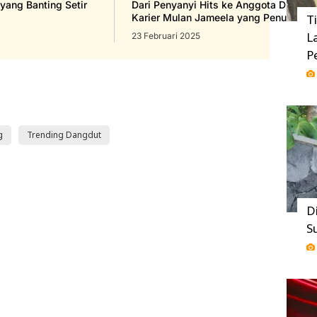
 yang Banting Setir
Dari Penyanyi Hits ke Anggota DPR, Int
Karier Mulan Jameela yang Penuh Lika-
T
L
23 Februari 2025
P
g
Trending Dangdut
D
S