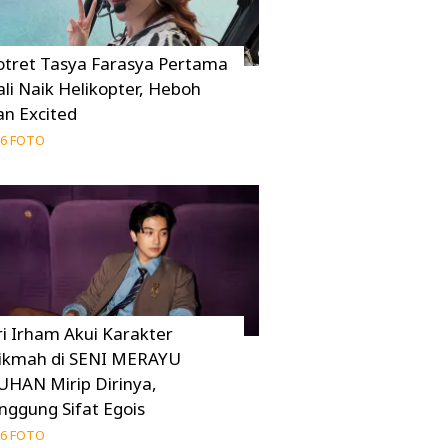
otret Tasya Farasya Pertama
ali Naik Helikopter, Heboh
an Excited
6 FOTO
ri Irham Akui Karakter
ikmah di SENI MERAYU
UHAN Mirip Dirinya,
inggung Sifat Egois
6 FOTO