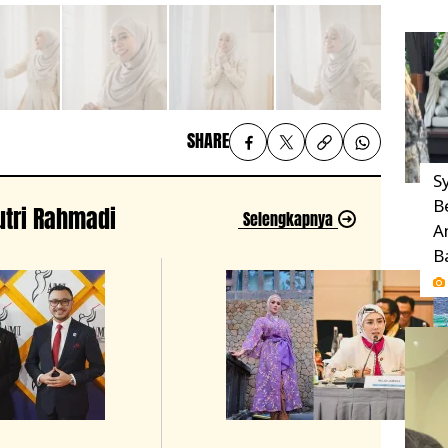
SHARE
Sy
B
Putri Rahmadi
Selengkapnya
A
B