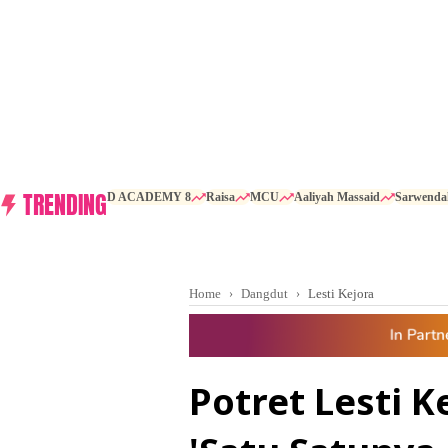
TRENDING
D ACADEMY 8
Raisa
MCU
Aaliyah Massaid
Sarwenda
Home
Dangdut
Lesti Kejora
Potret Lesti K